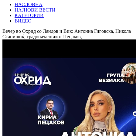
НАСЛОВНА
НАЈНОВИ ВЕСТИ
КАТЕГОРИИ
ВИДЕО
Вечер во Охрид со Ландов и Вик: Антониа Гиговска, Никола
Станишиќ, градоначалникот Пецаков,