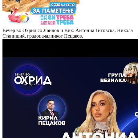
Вечер во Охрид со Ландов и Вик: Антониа Гиговска, Никола
Станишиќ, градоначалникот Пецаков,