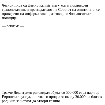
Четири лица од Демир Капија, меѓу кои и поранешен
градоначалник и претседателoт на Советот на општината, се
приведени на информативен разговор во Финансиската
полиција.
— реклама —
Тракче Димитриев реновирал објект со 500.000 евра пари од
Европската унија, а потоа го продал за околу 30.000 на близок
роднина за истиот да отвори казино.