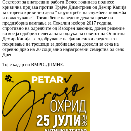
Секторот за внатрешни работи Велес годинава поднесе
кривична пријава против Трајче Димитриев од Демир Капија
за сторено кривично дело “злоупотреба на службена положба
и овластување“. Тогаш беше наведено дека за време на
предизборна кампања за Локални избори 2017 година,
спротивно на одредбите од Изборен законик, донел решение
во кое ја одобрил нелегалната одлука на советот на Општина
Демир Капија, за одобрување на финансиски средства за
покривање на трошоци за добивање на дозволи за сеча на
огревно дрво на 20 социјално најзагрозени семејства од село
Дрен
Тој е кадар на ВМРО-ДПМНЕ.