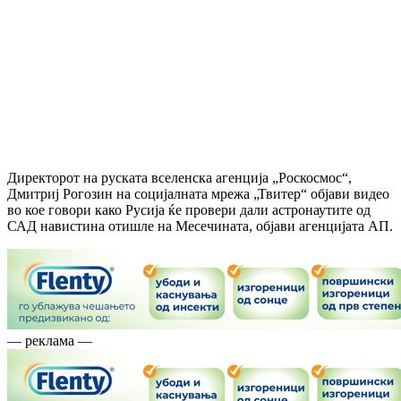
Директорот на руската вселенска агенција „Роскосмос“,
Дмитриј Рогозин на социјалната мрежа „Твитер“ објави видео
во кое говори како Русија ќе провери дали астронаутите од
САД навистина отишле на Месечината, објави агенцијата АП.
— реклама —