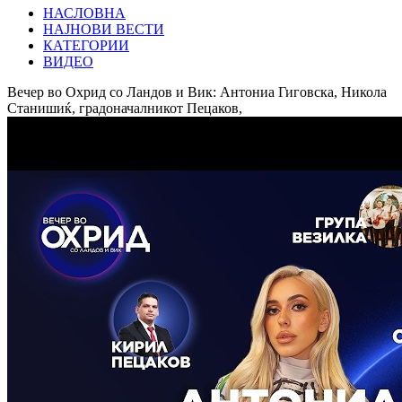
НАСЛОВНА
НАЈНОВИ ВЕСТИ
КАТЕГОРИИ
ВИДЕО
Вечер во Охрид со Ландов и Вик: Антониа Гиговска, Никола
Станишиќ, градоначалникот Пецаков,