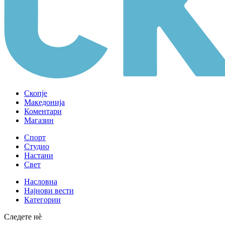
Скопје
Македонија
Коментари
Магазин
Спорт
Студио
Настани
Свет
Насловна
Најнови вести
Категории
Следете нè