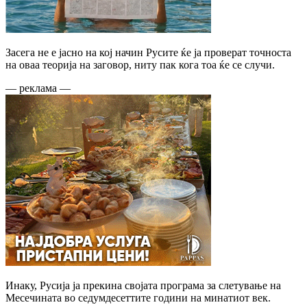
Засега не е јасно на кој начин Русите ќе ја проверат точноста
на оваа теорија на заговор, ниту пак кога тоа ќе се случи.
— реклама —
Инаку, Русија ја прекина својата програма за слетување на
Месечината во седумдесеттите години на минатиот век.