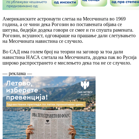
Американските астронаути слетаа на Месечината во 1969
година, a се чини дека Рогозин во поставената објава се
шегува, бидејќи додека говори се смее и ги спушта рамената.
Рогозин, всушност, одговараше на прашање дали слетувањето
на Месечината навистина се случило.
Во САД има голем број на теории на заговор за тоа дали
навистина НАСА слетала на Месечината, додека пак во Русија
широко распространето е мислењето дека тоа не се случило.
— реклама —