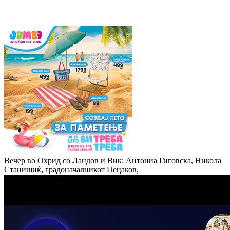
Вечер во Охрид со Ландов и Вик: Антониа Гиговска, Никола
Станишиќ, градоначалникот Пецаков,