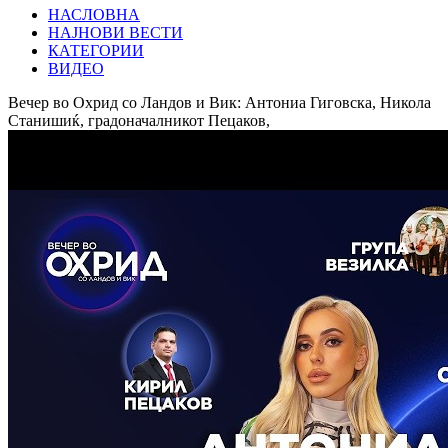
НАСЛОВНА
НАЈНОВИ ВЕСТИ
КАТЕГОРИИ
ВИДЕО
Вечер во Охрид со Ландов и Вик: Антониа Гиговска, Никола
Станишиќ, градоначалникот Пецаков,