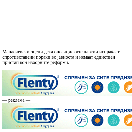
Манасиевски оцени дека опозициските партии испраќаат
спротивставени пораки во јавноста и немаат единствен
пристап кон изборните реформи.
— реклама —