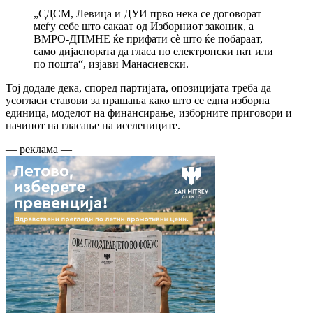
„СДСМ, Левица и ДУИ прво нека се договорат
меѓу себе што сакаат од Изборниот законик, а
ВМРО-ДПМНЕ ќе прифати сè што ќе побараат,
само дијаспората да гласа по електронски пат или
по пошта“, изјави Манасиевски.
Тој додаде дека, според партијата, опозицијата треба да
усогласи ставови за прашања како што се една изборна
единица, моделот на финансирање, изборните приговори и
начинот на гласање на иселениците.
— реклама —