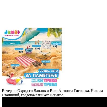
Вечер во Охрид со Ландов и Вик: Антониа Гиговска, Никола
Станишиќ, градоначалникот Пецаков,