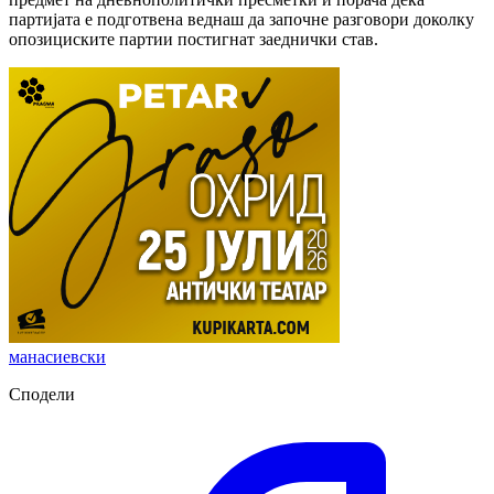
партијата е подготвена веднаш да започне разговори доколку
опозициските партии постигнат заеднички став.
манасиевски
Сподели