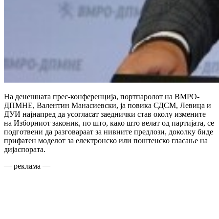
На денешната прес-конференција, портпаролот на ВМРО-
ДПМНЕ, Валентин Манасиевски, ја повика СДСМ, Левица и
ДУИ најнапред да усогласат заеднички став околу измените
на Изборниот законик, по што, како што велат од партијата, се
подготвени да разговараат за нивните предлози, доколку биде
прифатен моделот за електронско или поштенско гласање на
дијаспората.
— реклама —