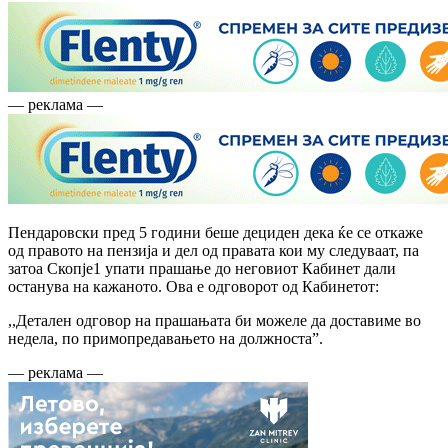
— реклама —
Пендаровски пред 5 години беше дециден дека ќе се откаже
од правото на пензија и дел од правата кои му следуваат, па
затоа Скопје1 упати прашање до неговиот Кабинет дали
останува на кажаното. Ова е одговорот од Кабинетот:
,,Детален одговор на прашањата би можеле да доставиме во
недела, по примопредавањето на должноста”.
— реклама —