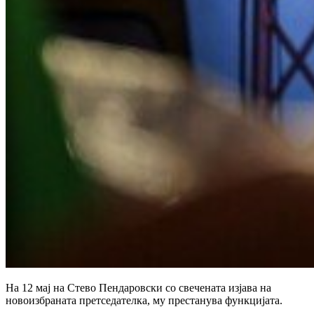
На 12 мај на Стево Пендаровски со свечената изјава на
новоизбраната претседателка, му престанува функцијата.