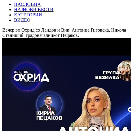
НАСЛОВНА
НАЈНОВИ ВЕСТИ
КАТЕГОРИИ
ВИДЕО
Вечер во Охрид со Ландов и Вик: Антониа Гиговска, Никола
Станишиќ, градоначалникот Пецаков,