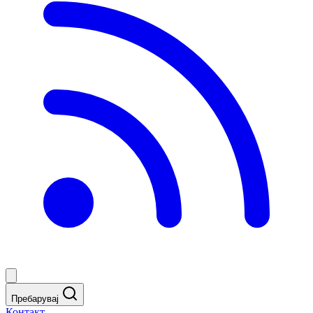
Пребарувај
Контакт