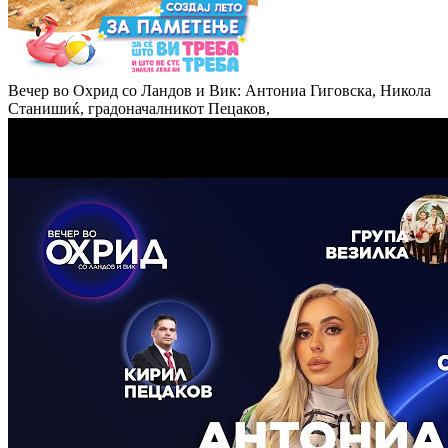
Вечер во Охрид со Ландов и Вик: Антониа Гиговска, Никола
Станишиќ, градоначалникот Пецаков,