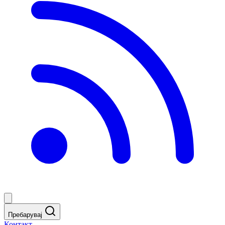
Пребарувај
Контакт