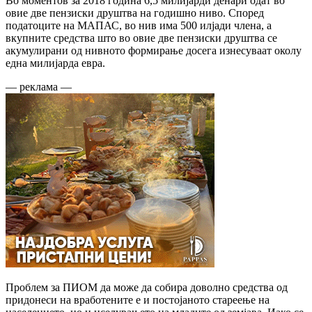
Во моментов за 2018 година 6,5 милијарди денари одат во
овие две пензиски друштва на годишно ниво. Според
податоците на МАПАС, во нив има 500 илјади члена, а
вкупните средства што во овие две пензиски друштва се
акумулирани од нивното формирање досега изнесуваат околу
една милијарда евра.
— реклама —
Проблем за ПИОМ да може да собира доволно средства од
придонеси на вработените е и постојаното стареење на