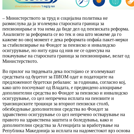
– Министерството за труд и социјална политика не
размислува да ја зголемува старосната граница за
пензионирање и тоа нема да биде дел од пензиската реформа.
Анализите за реформата се во тек и она што можеме да го
кажеме во овој момент е дека реформата опфаќа пакет-мерки
за стабилизирање на Фондот за пензиско и инвалидско
осигурување, но ниту една од нив не се однесува на
покачување на старосната граница за пензионирање, велат од
Министерството.
Во прилог на тврдењата дека постојано се зголемуваат
средствата од буџетот за ПИОМ одат и податоците на
предложениот буџетски ребаланс за годинава, согласно кој,
како што посочуваат од Владата, е предвидено алоцирање
дополнителни средства во Фондот за пензиско и инвалидско
осигурување, со цел непречена исплата на пензиите и
транзициските трошоци за вториот пензиски столб,
обезбедување дополнителни средства во Фондот за
здравствено осигурување со цел непречено остварување на
правото на здравствена заштита и боледувања, како и
дополнителни средства за Агенцијата за вработување на
Република Македонија за исплата на надоместокот врз основа