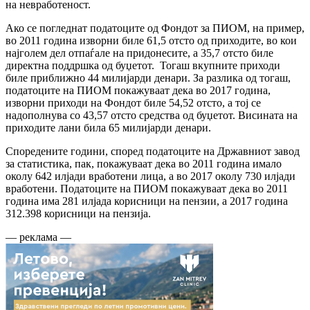
на невработеност.
Ако се погледнат податоците од Фондот за ПИОМ, на пример,
во 2011 година изворни биле 61,5 отсто од приходите, во кои
најголем дел отпаѓале на придонесите, а 35,7 отсто биле
директна поддршка од буџетот. Тогаш вкупните приходи
биле приближно 44 милијарди денари. За разлика од тогаш,
податоците на ПИОМ покажуваат дека во 2017 година,
изворни приходи на Фондот биле 54,52 отсто, а тој се
надополнува со 43,57 отсто средства од буџетот. Висината на
приходите лани била 65 милијарди денари.
Споредените години, според податоците на Државниот завод
за статистика, пак, покажуваат дека во 2011 година имало
околу 642 илјади вработени лица, а во 2017 околу 730 илјади
вработени. Податоците на ПИОМ покажуваат дека во 2011
година има 281 илјада корисници на пензии, а 2017 година
312.398 корисници на пензија.
— реклама —