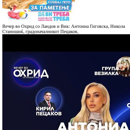
Вечер во Охрид со Ландов и Вик: Антониа Гиговска, Никола
Станишиќ, градоначалникот Пецаков,