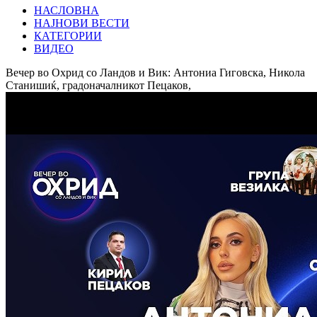
НАСЛОВНА
НАЈНОВИ ВЕСТИ
КАТЕГОРИИ
ВИДЕО
Вечер во Охрид со Ландов и Вик: Антониа Гиговска, Никола
Станишиќ, градоначалникот Пецаков,