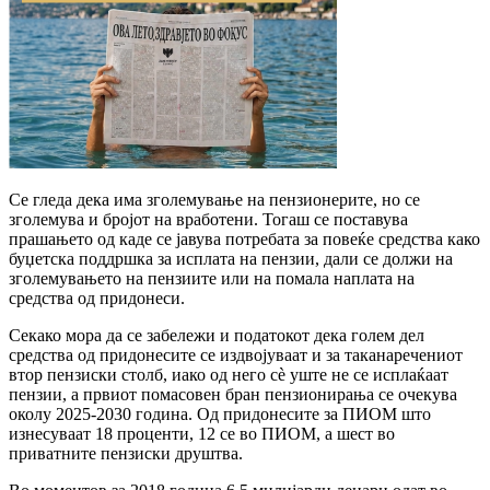
Се гледа дека има зголемување на пензионерите, но се
зголемува и бројот на вработени. Тогаш се поставува
прашањето од каде се јавува потребата за повеќе средства како
буџетска поддршка за исплата на пензии, дали се должи на
зголемувањето на пензиите или на помала наплата на
средства од придонеси.
Секако мора да се забележи и податокот дека голем дел
средства од придонесите се издвојуваат и за таканаречениот
втор пензиски столб, иако од него сѐ уште не се исплаќаат
пензии, а првиот помасовен бран пензионирања се очекува
околу 2025-2030 година. Од придонесите за ПИОМ што
изнесуваат 18 проценти, 12 се во ПИОМ, а шест во
приватните пензиски друштва.