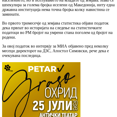
населението, но и иселувањето на младите од земјава. Иако се
шпекулира за голема бројка иселени од Македонија, ниту една
државна институција нема точна бројка колку навистина се
заминати.
Во првото тримесечје од земјава статистика објави податок
дека првпат во историјата на следење на статистичките
податоци во РМ бројот на умрени стана поголем од бројот на
родени.
За овој податок во интервју за МИА објавено пред неколку
месеци директорот на ДЗС, Апостол Симовски, рече дека е
очекувана последица.