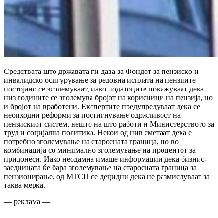
Средствата што државата ги дава за Фондот за пензискo и
инвалидско осигурување за редовна исплата на пензиите
постојано се зголемуваат, иако податоците покажуваат дека
низ годините се зголемува бројот на корисници на пензија, но
и бројот на вработени. Експертите предупредуваат дека се
неопходни реформи за постигнување одржливост на
пензискиот систем, нешто на што работи и Министерството за
труд и социјална политика. Некои од нив сметаат дека е
потребно зголемување на старосната граница, но во
комбинација со минимално зголемување на процентот за
придонеси. Иако неодамна имаше информации дека бизнис-
заедницата ќе бара зголемување на старосната граница за
пензионирање, од МТСП се децидни дека не размислуваат за
таква мерка.
— реклама —