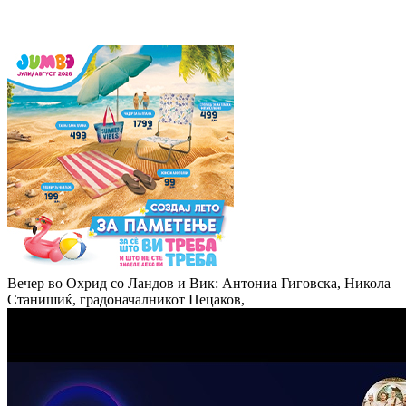
Вечер во Охрид со Ландов и Вик: Антониа Гиговска, Никола
Станишиќ, градоначалникот Пецаков,