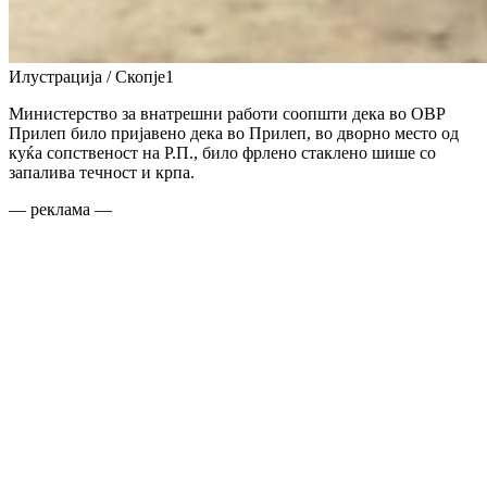
Илустрација / Скопје1
Министерство за внатрешни работи соопшти дека во ОВР
Прилеп било пријавено дека во Прилеп, во дворно место од
куќа сопственост на Р.П., било фрлено стаклено шише со
запалива течност и крпа.
— реклама —