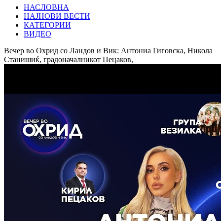
НАСЛОВНА
НАЈНОВИ ВЕСТИ
КАТЕГОРИИ
ВИДЕО
Вечер во Охрид со Ландов и Вик: Антониа Гиговска, Никола
Станишиќ, градоначалникот Пецаков,