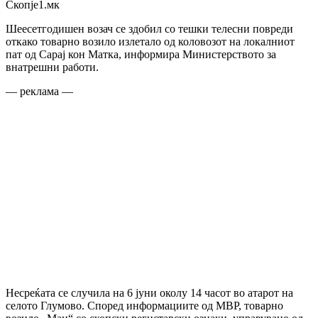
Скопје1.мк
Шеесетгодишен возач се здобил со тешки телесни повреди
откако товарно возило излетало од коловозот на локалниот
пат од Сарај кон Матка, информира Министерството за
внатрешни работи.
— реклама —
Несреќата се случила на 6 јуни околу 14 часот во атарот на
селото Глумово. Според информациите од МВР, товарно