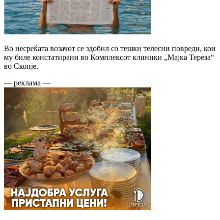
Во несреќата возачот се здобил со тешки телесни повреди, кои
му биле констатирани во Комплексот клиники „Мајка Тереза“
во Скопје.
— реклама —