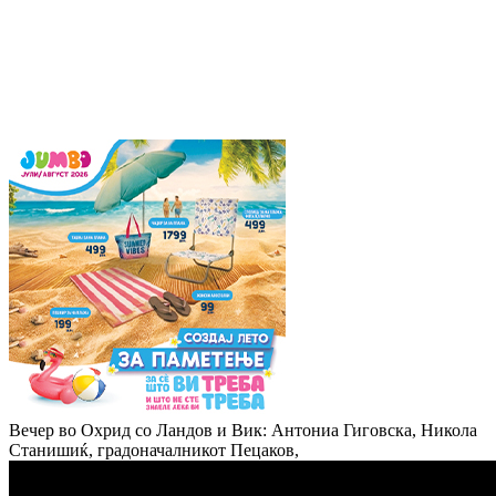
Вечер во Охрид со Ландов и Вик: Антониа Гиговска, Никола
Станишиќ, градоначалникот Пецаков,