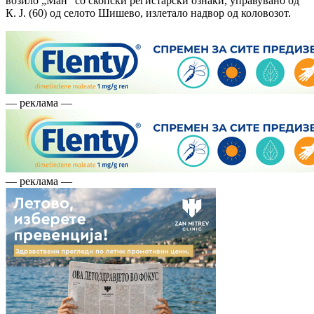
возило „Ман“ со скопски регистарски ознаки, управувано од
К. Ј. (60) од селото Шишево, излетало надвор од коловозот.
— реклама —
— реклама —