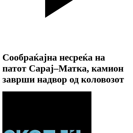
Сообраќајна несреќа на
патот Сарај–Матка, камион
заврши надвор од коловозот