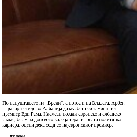
По напуштањето на „Вреди“, а потоа и на Владата, Арбен
Таравари отиде во Албанија да муабети со тамошниот
премиер Еди Рама. Насмеан позади европско и албанско
знаме, без македонското каде ја тера неговата политичка
кариера, оцени дека седи со најевропскиот премиер.
— реклама —