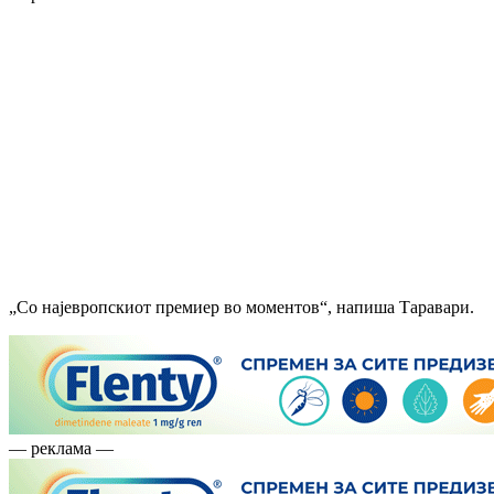
„Со најевропскиот премиер во моментов“, напиша Таравари.
— реклама —