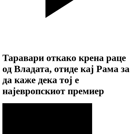
Таравари откако крена раце
од Владата, отиде кај Рама за
да каже дека тој е
најевропскиот премиер