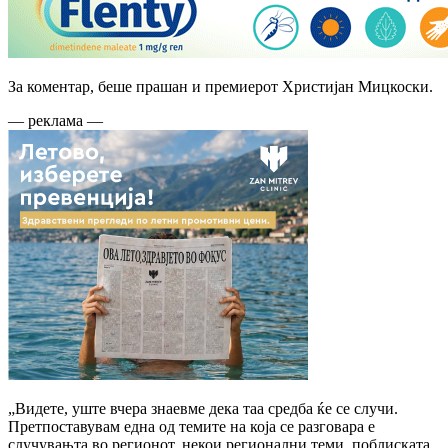
За коментар, беше прашан и премиерот Христијан Мицкоски.
— реклама —
„Видете, уште вчера знаевме дека таа средба ќе се случи.
Претпоставувам една од темите на која се разговара е
случувањта во регионот, некои регионални теми, поблиската