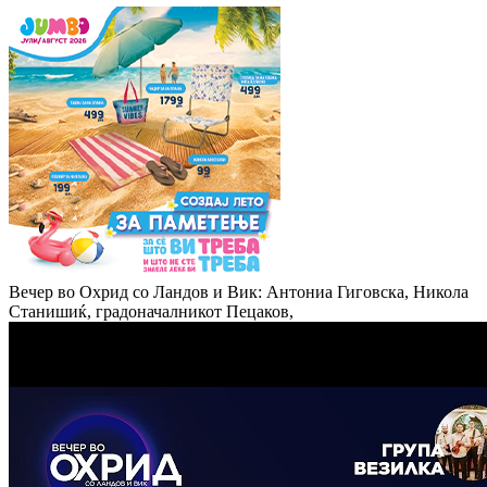
Вечер во Охрид со Ландов и Вик: Антониа Гиговска, Никола
Станишиќ, градоначалникот Пецаков,