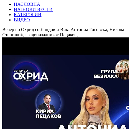
НАСЛОВНА
НАЈНОВИ ВЕСТИ
КАТЕГОРИИ
ВИДЕО
Вечер во Охрид со Ландов и Вик: Антониа Гиговска, Никола
Станишиќ, градоначалникот Пецаков,