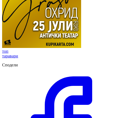
топ
таравари
Сподели