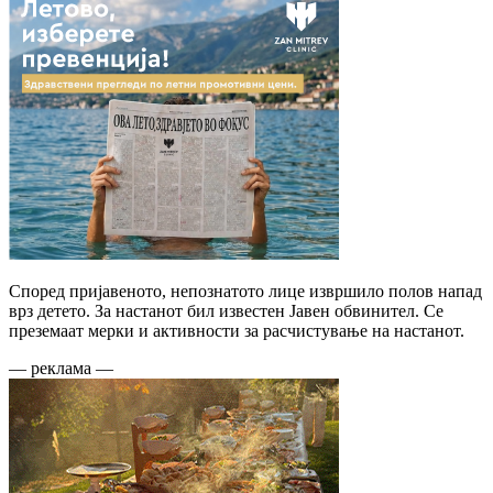
Според пријавеното, непознатото лице извршило полов напад
врз детето. За настанот бил известен Јавен обвинител. Се
преземаат мерки и активности за расчистување на настанот.
— реклама —