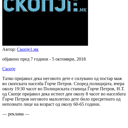
Автор:
Скопје1.мк
објавено пред 7 години -
5 октомври, 2018
Скопје
Татко пријавил дека неговото дете е силувано од постар маж
во скопската населба Ѓорче Петров. Според полицијата, вчера
околу 19:30 часот во Полициската станица Ѓорче Петров, Н.Т.
од Скопје пријавил дека истиот ден околу 8 часот во населбата
Ѓорче Петров неговото малолетно дете било пресретнато од
непознато лице на возраст од околу 60-65 години.
— реклама —