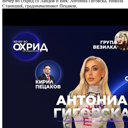
Вечер во Охрид со Ландов и Вик: Антониа Гиговска, Никола
Станишиќ, градоначалникот Пецаков,