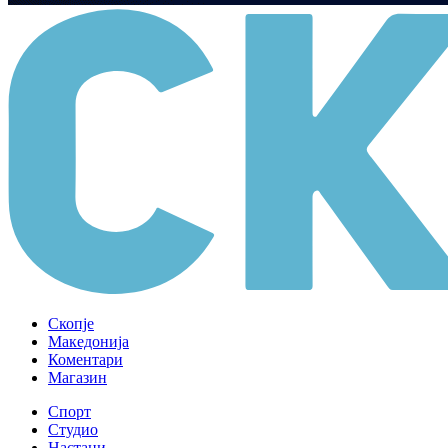
Скопје
Македонија
Коментари
Магазин
Спорт
Студио
Настани