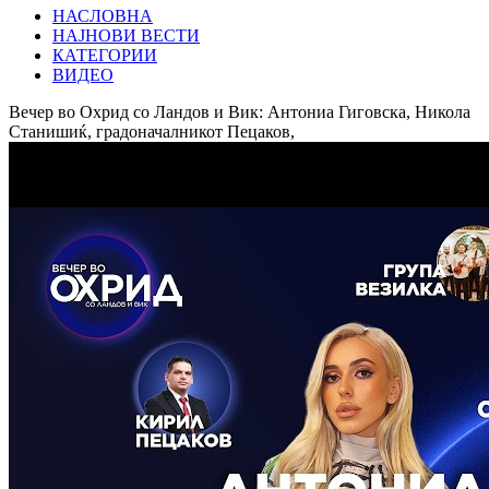
НАСЛОВНА
НАЈНОВИ ВЕСТИ
КАТЕГОРИИ
ВИДЕО
Вечер во Охрид со Ландов и Вик: Антониа Гиговска, Никола
Станишиќ, градоначалникот Пецаков,