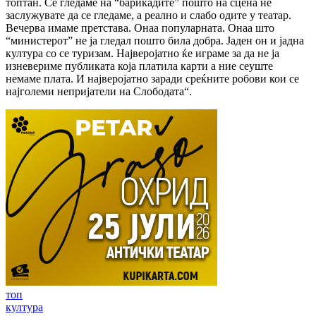
топтан. Се гледаме на “барикадите” пошто на сцена не
заслужувате да се гледаме, а реално и слабо одите у театар.
Вечерва имаме претстава. Онаа популарната. Онаа што
“министерот” не ја гледал пошто била добра. Јаден он и јадна
култура со се туризам. Најверојатно ќе играме за да не ја
изневериме публиката која платила карти а ние сеуште
немаме плата. И најверојатно заради среќните робови кои се
најголеми непријатели на Слободата“.
топ
култура