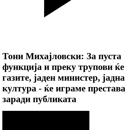
Тони Михајловски: За пуста
функција и преку трупови ќе
газите, јаден министер, јадна
култура - ќе играме престава
заради публиката