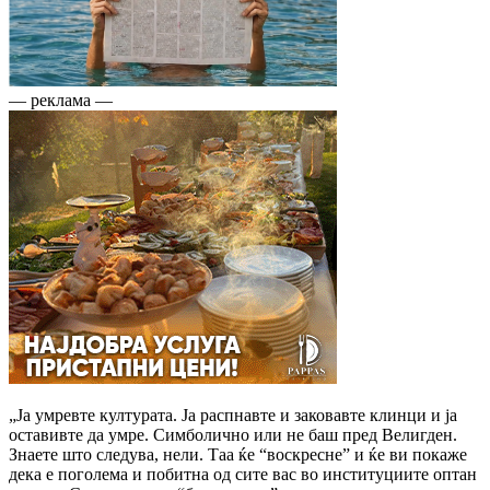
— реклама —
„Ја умревте културата. Ја распнавте и заковавте клинци и ја
оставивте да умре. Симболично или не баш пред Велигден.
Знаете што следува, нели. Таа ќе “воскресне” и ќе ви покаже
дека е поголема и побитна од сите вас во институциите оптан