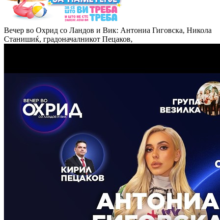
Вечер во Охрид со Ландов и Вик: Антониа Гиговска, Никола
Станишиќ, градоначалникот Пецаков,