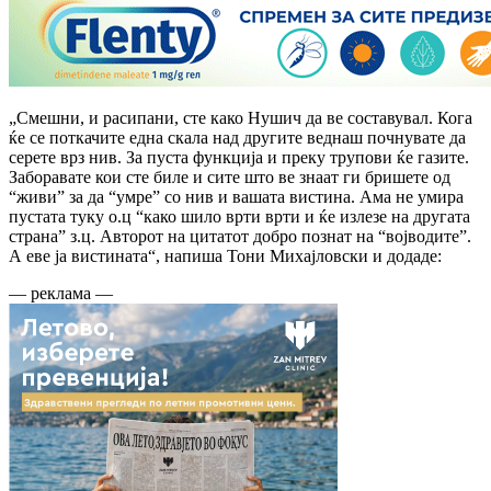
„Смешни, и расипани, сте како Нушич да ве составувал. Кога
ќе се поткачите една скала над другите веднаш почнувате да
серете врз нив. За пуста функција и преку трупови ќе газите.
Заборавате кои сте биле и сите што ве знаат ги бришете од
“живи” за да “умре” со нив и вашата вистина. Ама не умира
пустата туку о.ц “како шило врти врти и ќе излезе на другата
страна” з.ц. Авторот на цитатот добро познат на “војводите”.
А еве ја вистината“, напиша Тони Михајловски и додаде:
— реклама —