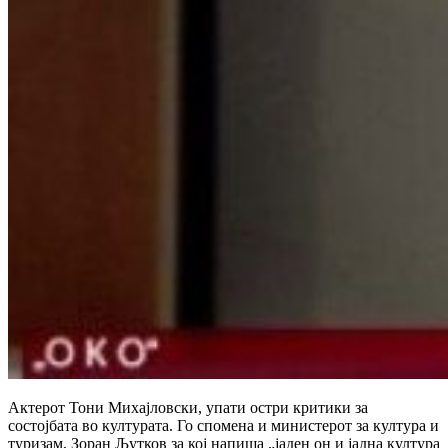
Актерот Тони Михајловски, упати остри критики за
состојбата во културата. Го спомена и министерот за култура и
туризам, Зоран Љутков за кој напиша „јаден он и јадна култура