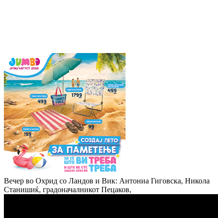
Вечер во Охрид со Ландов и Вик: Антониа Гиговска, Никола
Станишиќ, градоначалникот Пецаков,