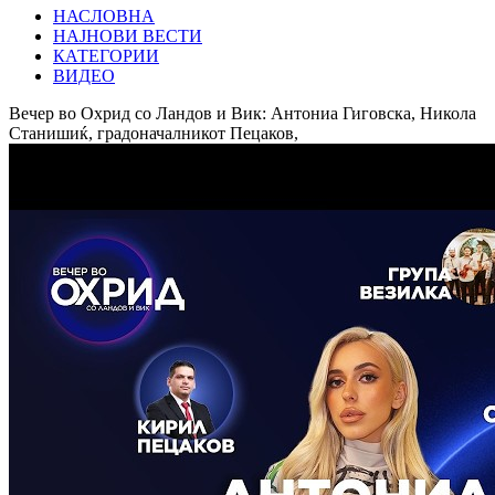
НАСЛОВНА
НАЈНОВИ ВЕСТИ
КАТЕГОРИИ
ВИДЕО
Вечер во Охрид со Ландов и Вик: Антониа Гиговска, Никола
Станишиќ, градоначалникот Пецаков,