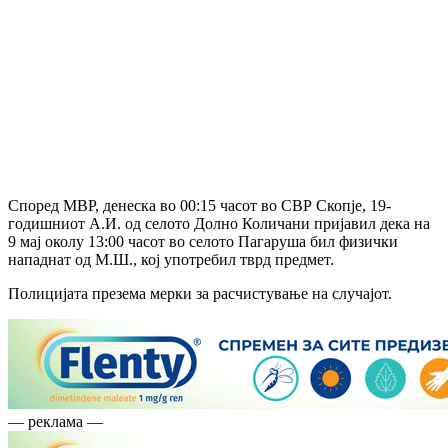
Според МВР, денеска во 00:15 часот во СВР Скопје, 19-
годишниот А.И. од селото Долно Количани пријавил дека на
9 мај околу 13:00 часот во селото Пагаруша бил физички
нападнат од М.Ш., кој употребил тврд предмет.
Полицијата презема мерки за расчистување на случајот.
— реклама —