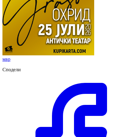
мвр
Сподели