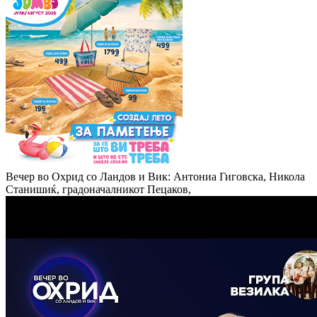
Вечер во Охрид со Ландов и Вик: Антониа Гиговска, Никола
Станишиќ, градоначалникот Пецаков,