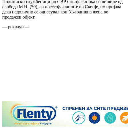
Полициски службеници од СВР Скопје синоќа го лишиле од
слобода М.Н. (59), со престојувалиште во Скопје, по пријава
дека недолично се однесувал кон 31-годишна жена во
продажен објект.
— реклама —