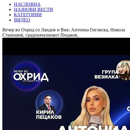
НАСЛОВНА
НАЈНОВИ ВЕСТИ
КАТЕГОРИИ
ВИДЕО
Вечер во Охрид со Ландов и Вик: Антониа Гиговска, Никола
Станишиќ, градоначалникот Пецаков,