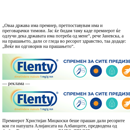
„Оваа држава има премиер, претпоставувам има и
преговарачки тимови. Јас ќе бидам таму каде премиерот ќе
одлучи дека државата има потреба од мене“, рече Јаневска, а
на прашањето, дали се гледа во ресорот здравство, таа додаде:
„Веќе ви одговорив на прашањето“.
— реклама —
Премиерот Христијан Мицкоски беше прашан дали ресорите
кои ги напушта Алијансата на Албанците, предводена од