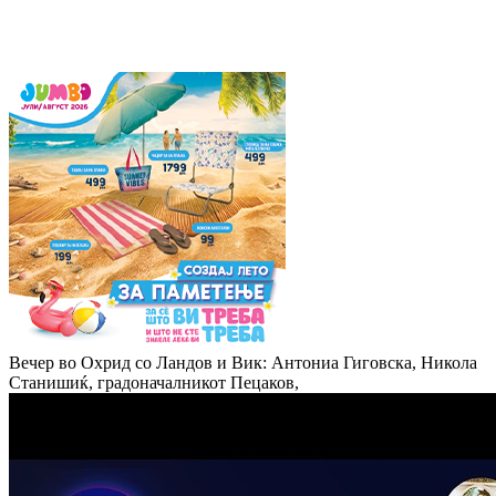
Вечер во Охрид со Ландов и Вик: Антониа Гиговска, Никола
Станишиќ, градоначалникот Пецаков,