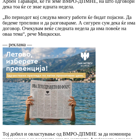
Арбен Таравари, ќе ги земе ВМРО-ДПМНЕ, на што одговори
дека тоа ќе се знае идната недела.
„Во периодот кој следува многу работи ќе бидат појасни. Да
бидеме трпеливи и да разговараме. А сигурен сум дека ќе има
договор. Очекувам веќе следната недела да има повеќе на
оваа тема“, рече Мицкоски.
— реклама —
Тој добил и овластување од ВМРО-ДПМНЕ за да номинира