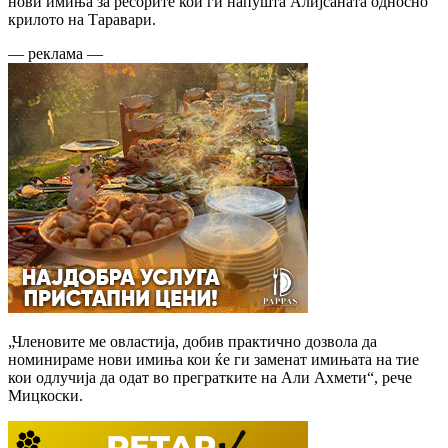
нови имиња за ресорите кои ги напушта Алијсаната односно
крилото на Таравари.
— реклама —
„Членовите ме овластија, добив практично дозвола да
номинираме нови имиња кои ќе ги заменат имињата на тие
кои одлучија да одат во прегратките на Али Ахмети“, рече
Мицкоски.