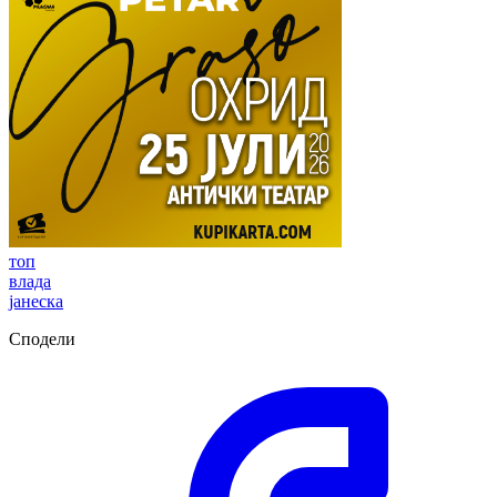
топ
влада
јанеска
Сподели