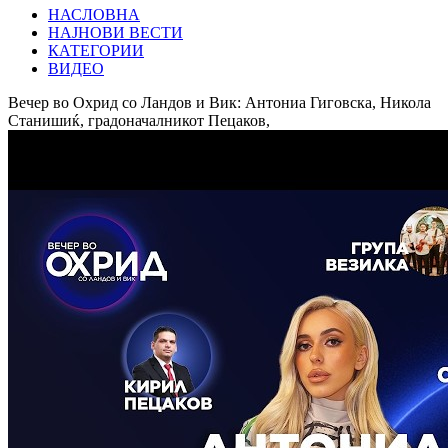
НАСЛОВНА
НАЈНОВИ ВЕСТИ
КАТЕГОРИИ
ВИДЕО
Вечер во Охрид со Ландов и Вик: Антониа Гиговска, Никола
Станишиќ, градоначалникот Пецаков,