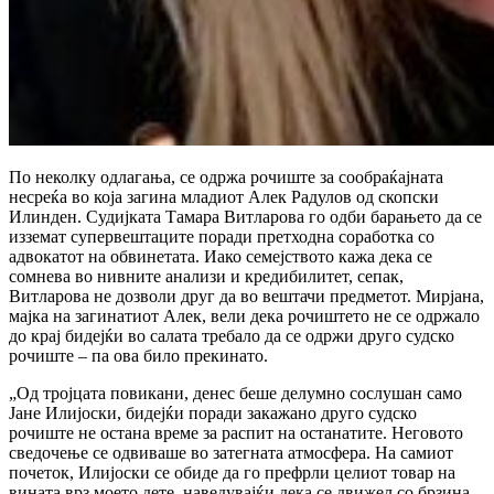
По неколку одлагања, се одржа рочиште за сообраќајната
несреќа во која загина младиот Алек Радулов од скопски
Илинден. Судијката Тамара Витларова го одби барањето да се
изземат супервештаците поради претходна соработка со
адвокатот на обвинетата. Иако семејството кажа дека се
сомнева во нивните анализи и кредибилитет, сепак,
Витларова не дозволи друг да во вештачи предметот. Мирјана,
мајка на загинатиот Алек, вели дека рочиштето не се одржало
до крај бидејќи во салата требало да се одржи друго судско
рочиште – па ова било прекинато.
„Од тројцата повикани, денес беше делумно сослушан само
Јане Илијоски, бидејќи поради закажано друго судско
рочиште не остана време за распит на останатите. Неговото
сведочење се одвиваше во затегната атмосфера. На самиот
почеток, Илијоски се обиде да го префрли целиот товар на
вината врз моето дете, наведувајќи дека се движел со брзина