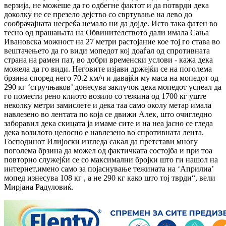
верзија, не можеше да го одбегне фактот и да потврди дека
доколку не се презело дејство со свртување на лево до
сообрачајната несреќа немало ни да дојде. Исто така фатен во
тесно од прашањата на Обвинителството дали имала Сања
Ивановска можност на 27 метри растојание кое тој го става во
вештачењето да го види мопедот кој доаѓал од спротивната
страна на рамен пат, во добри временски услови - кажа дека
можела да го види. Неговите изјави држејќи се на поголема
брзина според него 70.2 км/ч и давајќи му маса на мопедот од
290 кг ‘стручњаков’ донесува заклучок дека мопедот успеал да
го помести рено клиото возило со тежина од 1700 кг уште
неколку метри замислете и дека таа само околу метар имала
навлезено во лентата по која се движи Алек, што очигледно
заборавил дека скицата ја имаме сите и на неа јасно се гледа
дека возилото целосно е навлезено во спротивната лента.
Господинот Илијоски изгледа сакал да претстави многу
поголема брзина да можел од фактичката состојба и при тоа
повторно служејќи се со максимални бројки што ги нашол на
интернет,имено само за појаснување тежината на ‘Априлиа’
мопед изнесува 108 кг , а не 290 кг како што тој тврди“, вели
Мирјана Радуловиќ.