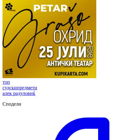
топ
судскипредмети
алек радуловиќ
Сподели