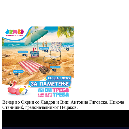
Вечер во Охрид со Ландов и Вик: Антониа Гиговска, Никола
Станишиќ, градоначалникот Пецаков,