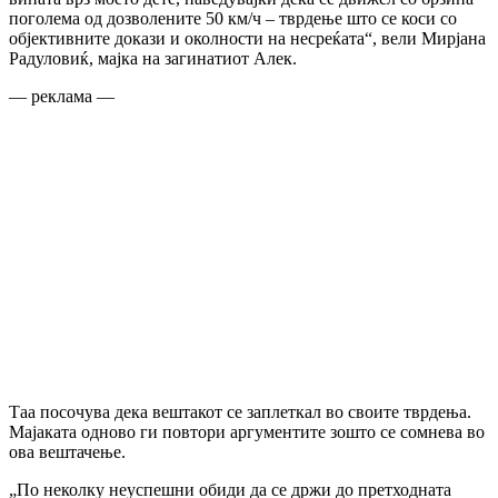
поголема од дозволените 50 км/ч – тврдење што се коси со
објективните докази и околности на несреќата“, вели Мирјана
Радуловиќ, мајка на загинатиот Алек.
— реклама —
Таа посочува дека вештакот се заплеткал во своите тврдења.
Мајаката одново ги повтори аргументите зошто се сомнева во
ова вештачење.
„По неколку неуспешни обиди да се држи до претходната