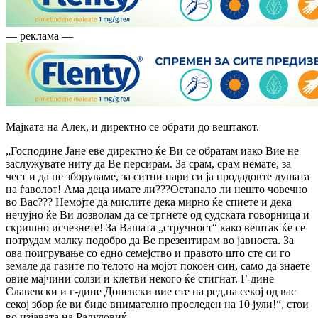
— реклама —
Мајката на Алек, и директно се обрати до вештакот.
„Господине Јане еве директно ќе Ви се обратам иако Вие не
заслужувате ниту да Ве персирам. За срам, срам немате, за
чест и да не зборуваме, за ситни пари си ја продадовте душата
на ѓаволот! Ама деца имате ли???Останало ли нешто човечно
во Вас??? Немојте да мислите дека мирно ќе спиете и дека
нечујно ќе Ви дозволам да се тргнете од судската говорница и
скришно исчезнете! За Вашата „стручност“ како вештак ќе се
потрудам малку подобро да Ве презентирам во јавноста. За
ова поигрување со едно семејство и правото што сте си го
земале да газите по телото на мојот покоен син, само да знаете
овие мајчини солзи и клетви некого ќе стигнат. Г-дине
Славевски и г-дине Доневски вие сте на ред,на секој од вас
секој збор ќе ви биде внимателно проследен на 10 јули!“, стои
во изјавата на Радуловиќ.