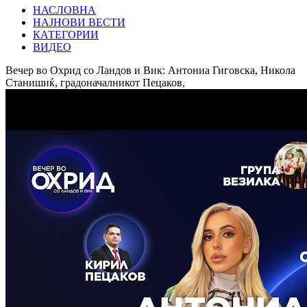
НАСЛОВНА
НАЈНОВИ ВЕСТИ
КАТЕГОРИИ
ВИДЕО
Вечер во Охрид со Ландов и Вик: Антониа Гиговска, Никола
Станишиќ, градоначалникот Пецаков,