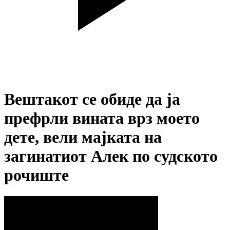
Вештакот се обиде да ја
префрли вината врз моето
дете, вели мајката на
загинатиот Алек по судското
рочиште