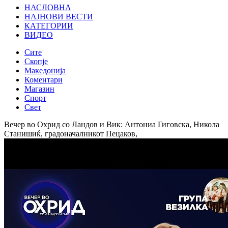
НАСЛОВНА
НАЈНОВИ ВЕСТИ
КАТЕГОРИИ
ВИДЕО
Сите
Скопје
Македонија
Коментари
Магазин
Спорт
Свет
Вечер во Охрид со Ландов и Вик: Антониа Гиговска, Никола
Станишиќ, градоначалникот Пецаков,