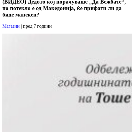
(ВИДЕО) Дедото кој порачуваше „Да Вежбате“,
по потекло е од Македонија, ќе прифати ли да
биде манекен?
Магазин
| пред 7 години