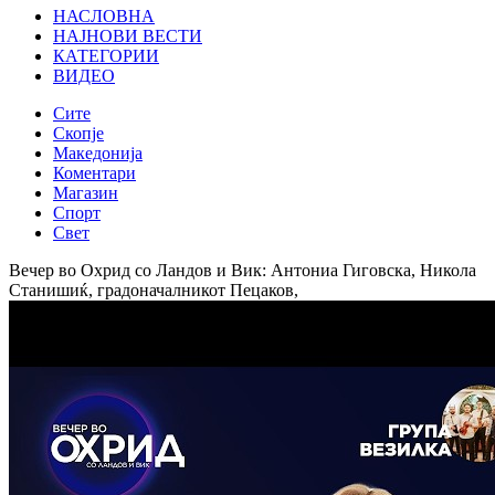
НАСЛОВНА
НАЈНОВИ ВЕСТИ
КАТЕГОРИИ
ВИДЕО
Сите
Скопје
Македонија
Коментари
Магазин
Спорт
Свет
Вечер во Охрид со Ландов и Вик: Антониа Гиговска, Никола
Станишиќ, градоначалникот Пецаков,