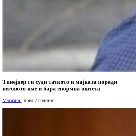
Тинејџер ги суди таткото и мајката поради
неговото име и бара енормна оштета
Магазин
| пред 7 години