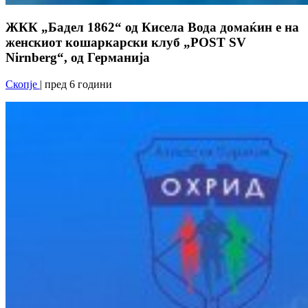
ЖКК „Бадел 1862“ од Кисела Вода домаќин е на
женскиот кошаркарски клуб „POST SV
Nirnberg“, од Германија
Скопје
| пред 6 години