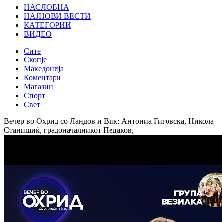
НАСЛОВНА
НАЈНОВИ ВЕСТИ
КАТЕГОРИИ
ВИДЕО
Сите
Скопје
Македонија
Коментари
Магазин
Спорт
Свет
Вечер во Охрид со Ландов и Вик: Антониа Гиговска, Никола
Станишиќ, градоначалникот Пецаков,