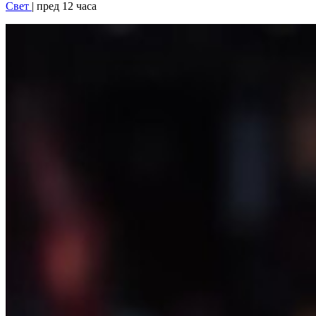
Свет
| пред 12 часа