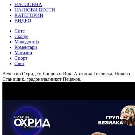
НАСЛОВНА
НАЈНОВИ ВЕСТИ
КАТЕГОРИИ
ВИДЕО
Сите
Скопје
Македонија
Коментари
Магазин
Спорт
Свет
Вечер во Охрид со Ландов и Вик: Антониа Гиговска, Никола
Станишиќ, градоначалникот Пецаков,