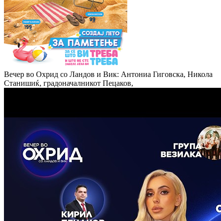
Вечер во Охрид со Ландов и Вик: Антониа Гиговска, Никола
Станишиќ, градоначалникот Пецаков,