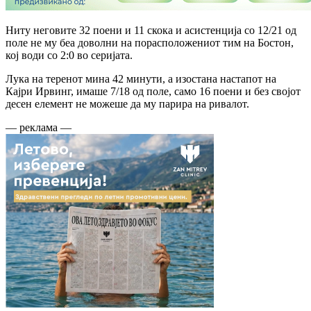
Ниту неговите 32 поени и 11 скока и асистенција со 12/21 од
поле не му беа доволни на порасположениот тим на Бостон,
кој води со 2:0 во серијата.
Лука на теренот мина 42 минути, а изостана настапот на
Кајри Ирвинг, имаше 7/18 од поле, само 16 поени и без својот
десен елемент не можеше да му парира на ривалот.
— реклама —