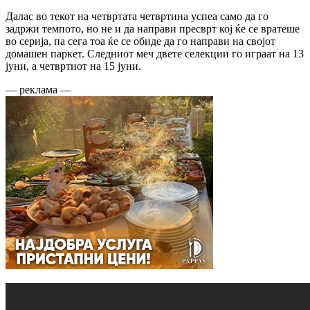
Далас во текот на четвртата четвртина успеа само да го
задржи темпото, но не и да направи пресврт кој ќе се вратеше
во серија, па сега тоа ќе се обиде да го направи на својот
домашен паркет. Следниот меч двете селекции го играат на 13
јуни, а четвртиот на 15 јуни.
— реклама —