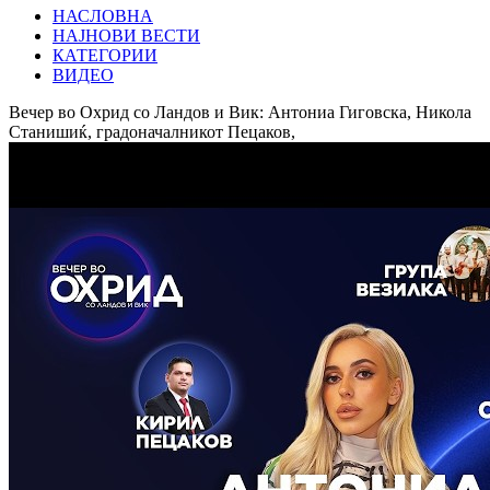
НАСЛОВНА
НАЈНОВИ ВЕСТИ
КАТЕГОРИИ
ВИДЕО
Вечер во Охрид со Ландов и Вик: Антониа Гиговска, Никола
Станишиќ, градоначалникот Пецаков,