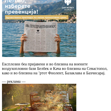
Експлозии беа пријавени и во близина на воените
воздухопловни бази Белбек и Кача во близина на Севастопол,
како и во близина на ’ртот Фиолент, Балаклава и Бахчисарај.
— реклама —