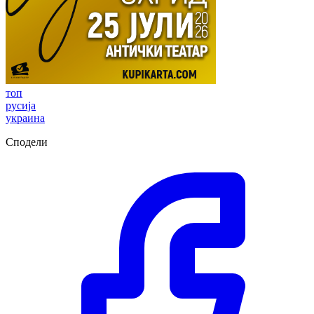
топ
русија
украина
Сподели