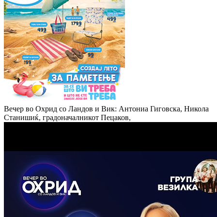
Вечер во Охрид со Ландов и Вик: Антониа Гиговска, Никола
Станишиќ, градоначалникот Пецаков,