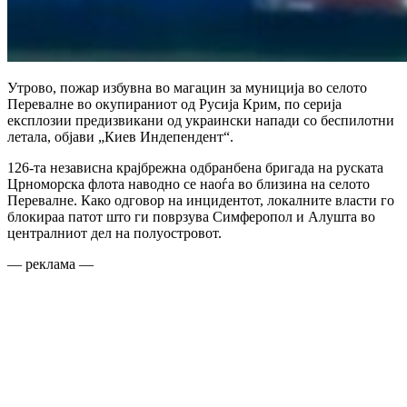
Утрово, пожар избувна во магацин за муниција во селото
Перевалне во окупираниот од Русија Крим, по серија
експлозии предизвикани од украински напади со беспилотни
летала, објави „Киев Индепендент“.
126-та независна крајбрежна одбранбена бригада на руската
Црноморска флота наводно се наоѓа во близина на селото
Перевалне. Како одговор на инцидентот, локалните власти го
блокираа патот што ги поврзува Симферопол и Алушта во
централниот дел на полуостровот.
— реклама —