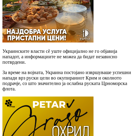
Украинските власти сè уште официјално не го објавија
нападот, а информациите не можеа да бидат независно
потврдени.
За време на војната, Украина постојано извршуваше успешни
напади врз руски цели во окупираниот Крим и околното
подрачје, со што значително ја ослабна руската Црноморска
флота.