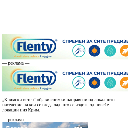
— реклама —
„Кримски ветер“ објави снимки направени од локалното
население на кои се гледа чад што се издига од повеќе
локации низ Крим.
— реклама —