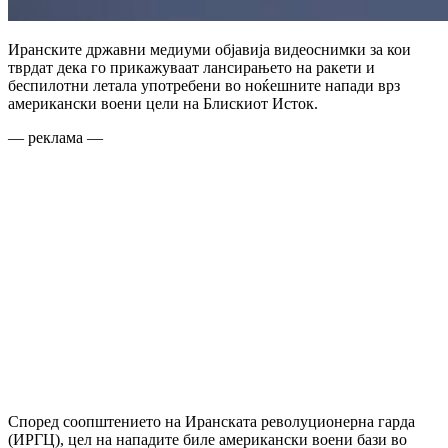
Иранските државни медиуми објавија видеоснимки за кои
тврдат дека го прикажуваат лансирањето на ракети и
беспилотни летала употребени во ноќешните напади врз
американски воени цели на Блискиот Исток.
— реклама —
Според соопштението на Иранската револуционерна гарда
(ИРГЦ), цел на нападите биле американски воени бази во