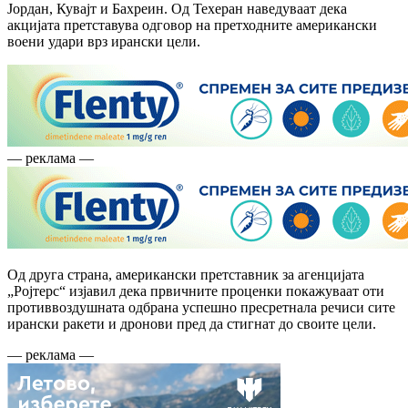
Јордан, Кувајт и Бахреин. Од Техеран наведуваат дека
акцијата претставува одговор на претходните американски
воени удари врз ирански цели.
— реклама —
Од друга страна, американски претставник за агенцијата
„Ројтерс“ изјавил дека првичните проценки покажуваат оти
противвоздушната одбрана успешно пресретнала речиси сите
ирански ракети и дронови пред да стигнат до своите цели.
— реклама —