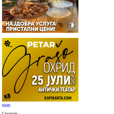
иран
Сподели