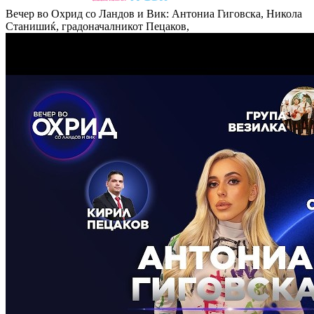
Вечер во Охрид со Ландов и Вик: Антониа Гиговска, Никола
Станишиќ, градоначалникот Пецаков,