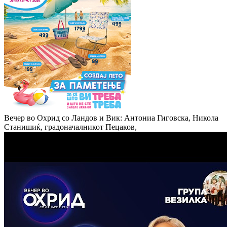
Вечер во Охрид со Ландов и Вик: Антониа Гиговска, Никола
Станишиќ, градоначалникот Пецаков,