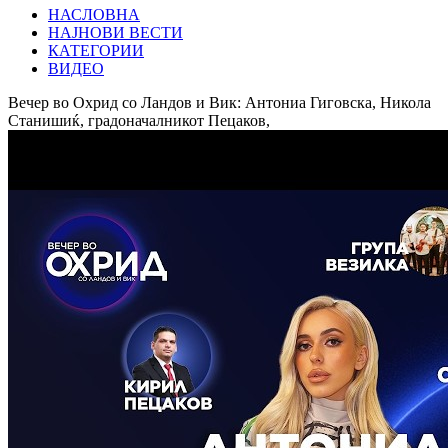
НАСЛОВНА
НАЈНОВИ ВЕСТИ
КАТЕГОРИИ
ВИДЕО
Вечер во Охрид со Ландов и Вик: Антониа Гиговска, Никола
Станишиќ, градоначалникот Пецаков,