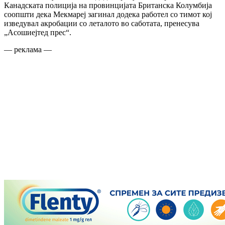
Канадската полиција на провинцијата Британска Колумбија
соопшти дека Мекмареј загинал додека работел со тимот кој
изведувал акробации со леталото во саботата, пренесува
„Асошиејтед прес“.
— реклама —