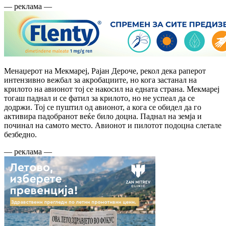
— реклама —
Менаџерот на Мекмареј, Рајан Дероче, рекол дека раперот
интензивно вежбал за акробациите, но кога застанал на
крилото на авионот тој се накосил на едната страна. Мекмареј
тогаш паднал и се фатил за крилото, но не успеал да се
додржи. Тој се пуштил од авионот, а кога се обидел да го
активира падобранот веќе било доцна. Паднал на земја и
починал на самото место. Авионот и пилотот подоцна слетале
безбедно.
— реклама —