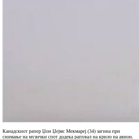
Канадскиот рапер Џон Џејмс Мекмареј (34) загина при
снимање на музички спот додека рапувал на крило на авион.