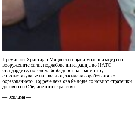
Премиерот Христијан Мицкоски најави модернизација на
вооружените сили, подлабока интеграција во НАТО
стандардите, поголема безбедност на границите,
спротиставување на шверцот, засилена соработката во
образованието. Тој рече дека ова ќе дојде со новиот стратешки
договор со Обединетотот кралство.
— реклама —