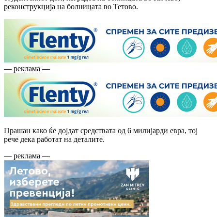
реконструкција на болницата во Тетово.
— реклама —
Прашан како ќе дојдат средствата од 6 милијарди евра, тој
рече дека работат на деталите.
— реклама —