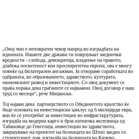
„Овој чин е неповратен чекор напред во изградбата на
иднината. Нашите две држави ги поврзуваат заеднички
вредности - слобода, демократија, владеење на правото,
длабока посветеност кон проспиритетна европа, ова е многу
повеќе од билатерален ангажман. Ја отвораме соработката во
одбраната, во образованието, здравството, културата,
економскиот развој и инвестициите. Со овој документ се
праќа порака дека граѓаните се најважни. Овој договор е наш
труд со месеци“, рече Мицкоски.
Тој најави дека партнерството со Обединетото кралство ќе
биде основата на инвестициски циклус од 6 милијарди евра,
кои ќе се употребат за инвестиции во инфрасткрутурата,
изградба на модерна карго и брза патничка железница од
Табановце до Гевгелија, инвестиции во здравството,
завршување на проектот на болницата во Штип заедно со
студентскиот дом, изградба на болницата во Кичево,