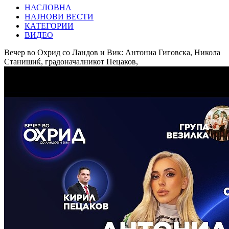
НАСЛОВНА
НАЈНОВИ ВЕСТИ
КАТЕГОРИИ
ВИДЕО
Вечер во Охрид со Ландов и Вик: Антониа Гиговска, Никола
Станишиќ, градоначалникот Пецаков,