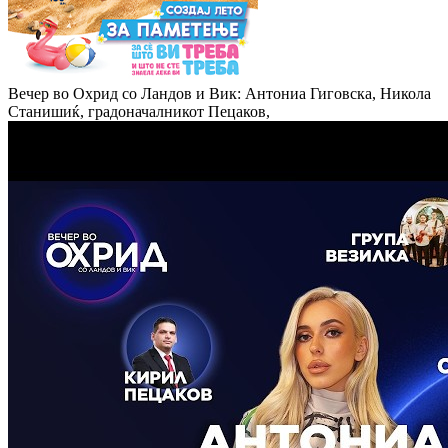
Вечер во Охрид со Ландов и Вик: Антониа Гиговска, Никола
Станишиќ, градоначалникот Пецаков,