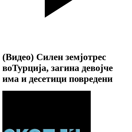
(Видео) Силен земјотрес
воТурција, загина девојче
има и десетици повредени