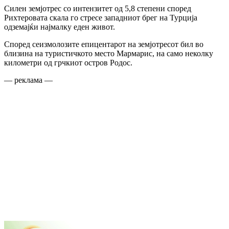
Силен земјотрес со интензитет од 5,8 степени според
Рихтеровата скала го стресе западниот брег на Турција
одземајќи најмалку еден живот.
Според сеизмолозите епицентарот на земјотресот бил во
близина на туристичкото место Мармарис, на само неколку
километри од грчкиот остров Родос.
— реклама —