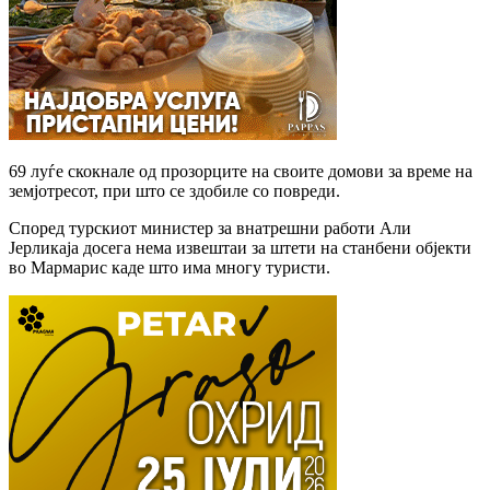
69 луѓе скокнале од прозорците на своите домови за време на
земјотресот, при што се здобиле со повреди.
Според турскиот министер за внатрешни работи Али
Јерликаја досега нема извештаи за штети на станбени објекти
во Мармарис каде што има многу туристи.