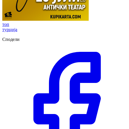
топ
турција
Сподели