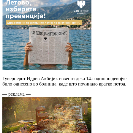
Гувернерот Идриз Акбијик извести дека 14-годишно девојче
било однесено во болница, каде што починало кратко потоа.
— реклама —