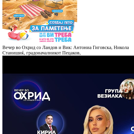
Вечер во Охрид со Ландов и Вик: Антониа Гиговска, Никола
Станишиќ, градоначалникот Пецаков,