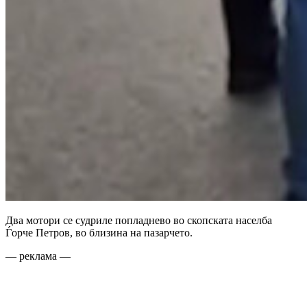
Два мотори се судриле попладнево во скопската населба
Ѓорче Петров, во близина на пазарчето.
— реклама —