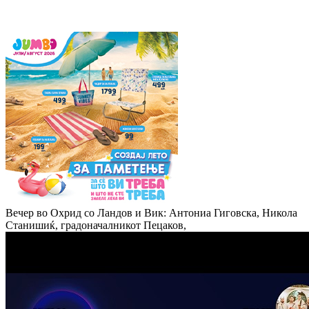
Вечер во Охрид со Ландов и Вик: Антониа Гиговска, Никола
Станишиќ, градоначалникот Пецаков,