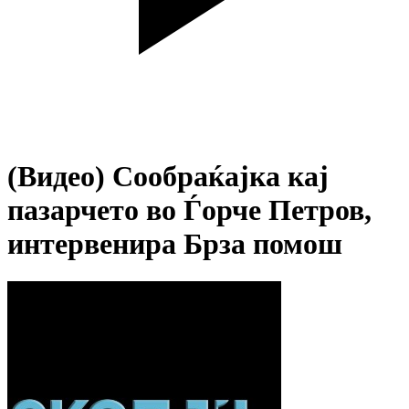
(Видео) Сообраќајка кај
пазарчето во Ѓорче Петров,
интервенира Брза помош