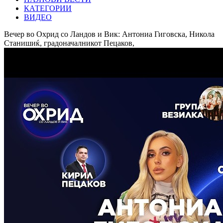
КАТЕГОРИИ
ВИДЕО
Вечер во Охрид со Ландов и Вик: Антониа Гиговска, Никола
Станишиќ, градоначалникот Пецаков,