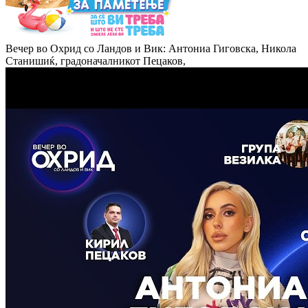
Вечер во Охрид со Ландов и Вик: Антониа Гиговска, Никола
Станишиќ, градоначалникот Пецаков,