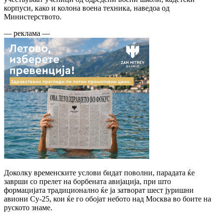
корпуси, како и колона воена техника, наведоа од
Министерството.
— реклама —
Доколку временските услови бидат поволни, парадата ќе
заврши со прелет на борбената авијација, при што
формацијата традиционално ќе ја затворат шест јуришни
авиони Су-25, кои ќе го обојат небото над Москва во боите на
руското знаме.