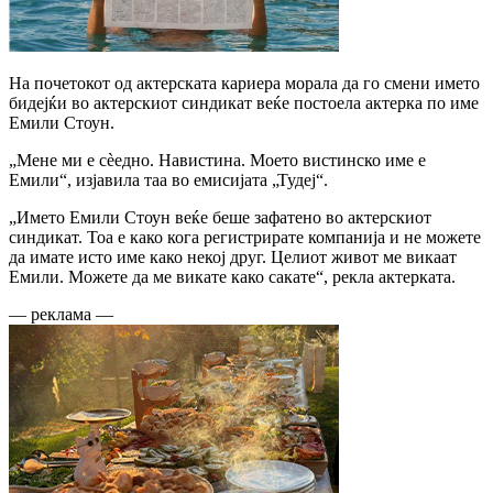
На почетокот од актерската кариера морала да го смени името
бидејќи во актерскиот синдикат веќе постоела актерка по име
Емили Стоун.
„Мене ми е сèедно. Навистина. Моето вистинско име е
Емили“, изјавила таа во емисијата „Тудеј“.
„Името Емили Стоун веќе беше зафатено во актерскиот
синдикат. Тоа е како кога регистрирате компанија и не можете
да имате исто име како некој друг. Целиот живот ме викаат
Емили. Можете да ме викате како сакате“, рекла актерката.
— реклама —