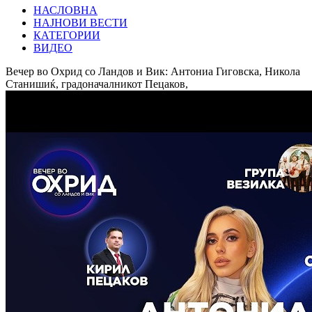
НАСЛОВНА
НАЈНОВИ ВЕСТИ
КАТЕГОРИИ
ВИДЕО
Вечер во Охрид со Ландов и Вик: Антониа Гиговска, Никола
Станишиќ, градоначалникот Пецаков,