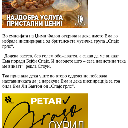
Во емисијата на Џими Фалон открила и дека името Ема го
избрала инспирирана од британската музичка група „Спајс
грлс“.
„Додека растев, бев голем обожавател, а сакав да ме викаат
Ема поради Бејби Спајс. И погодете што – сега навистина така
ме викаат“, рекла Стоун.
Таа признала дека уште во второ одделение побарала
наставничката да ја нарекува Ема и дека инспирација за тоа
била Ема Ли Бантон од „Спајс грлс“.