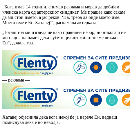
„Кога имав 14 години, снимав реклама и морав да добијам
членска карта од актерскиот синдикат. Ме прашаа како сакам
да ми стои името, а јас реков: ‘Па, треба да биде моето име.
Моето име е Ен Хатавеј’“, раскажала актерката.
„Тогаш тоа ми изгледаше како правилен избор, но никогаш не
ми падна на памет дека луѓето целиот живот ќе ме викаат
Ен“, додала таа.
— реклама —
Хатавеј објаснила дека кога некој ќе ја нарече Ен, веднаш
помислува дека е во неволја.