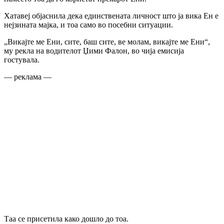
Хатавеј објаснила дека единствената личност што ја вика Ен е
нејзината мајка, и тоа само во посебни ситуации.
„Викајте ме Ени, сите, баш сите, ве молам, викајте ме Ени“,
му рекла на водителот Џими Фалон, во чија емисија
гостувала.
— реклама —
Таа се присетила како дошло до тоа.