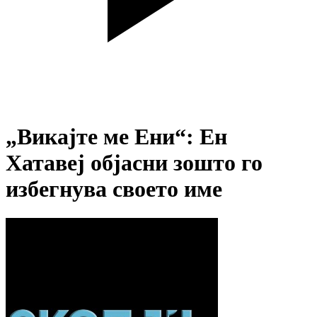
„Викајте ме Ени“: Ен
Хатавеј објасни зошто го
избегнува своето име