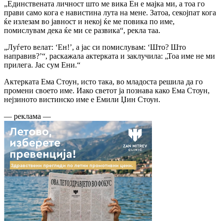
„Единствената личност што ме вика Ен е мајка ми, а тоа го
прави само кога е навистина лута на мене. Затоа, секојпат кога
ќе излезам во јавност и некој ќе ме повика по име,
помислувам дека ќе ми се развика“, рекла таа.
„Луѓето велат: ‘Ен!’, а јас си помислувам: ‘Што? Што
направив?’“, раскажала актерката и заклучила: „Тоа име не ми
прилега. Јас сум Ени.“
Актерката Ема Стоун, исто така, во младоста решила да го
промени своето име. Иако светот ја познава како Ема Стоун,
нејзиното вистинско име е Емили Џин Стоун.
— реклама —