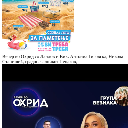
Вечер во Охрид со Ландов и Вик: Антониа Гиговска, Никола
Станишиќ, градоначалникот Пецаков,