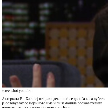
screenshot youtube
Актерката Ен Хатавеј открила дека не ѝ се допаѓа кога луѓето
ја ословуваат со нејзиното име и ги замолила обожавателите
наместо тоа да го користат прекарот Ени.