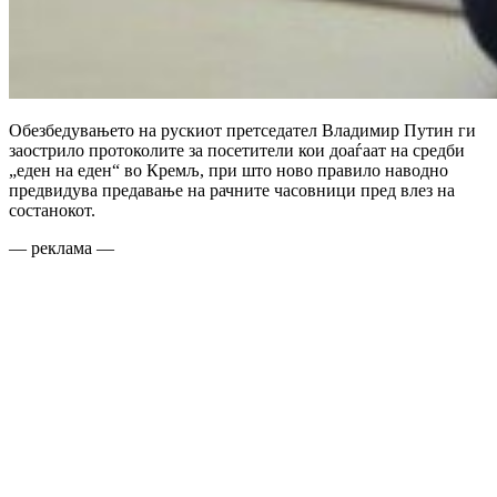
Обезбедувањето на рускиот претседател Владимир Путин ги
заострило протоколите за посетители кои доаѓаат на средби
„еден на еден“ во Кремљ, при што ново правило наводно
предвидува предавање на рачните часовници пред влез на
состанокот.
— реклама —