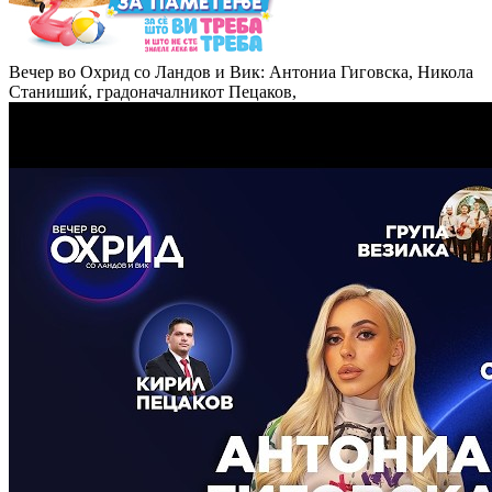
Вечер во Охрид со Ландов и Вик: Антониа Гиговска, Никола
Станишиќ, градоначалникот Пецаков,