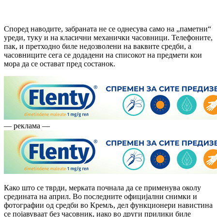
Според наводите, забраната не се однесува само на „паметни“
уреди, туку и на класични механички часовници. Телефоните,
пак, и претходно биле недозволени на ваквите средби, а
часовниците сега се додадени на списокот на предмети кои
мора да се остават пред состанок.
— реклама —
Како што се тврди, мерката почнала да се применува околу
средината на април. Во последните официјални снимки и
фотографии од средби во Кремљ, дел функционери навистина
се појавуваат без часовник, иако во други прилики биле