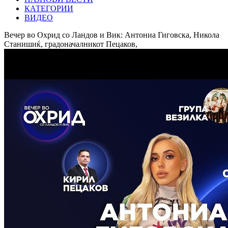
КАТЕГОРИИ
ВИДЕО
Вечер во Охрид со Ландов и Вик: Антониа Гиговска, Никола
Станишиќ, градоначалникот Пецаков,