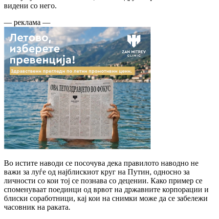
видени со него.
— реклама —
Во истите наводи се посочува дека правилото наводно не
важи за луѓе од најблискиот круг на Путин, односно за
личности со кои тој се познава со децении. Како пример се
споменуваат поединци од врвот на државните корпорации и
блиски соработници, кај кои на снимки може да се забележи
часовник на раката.