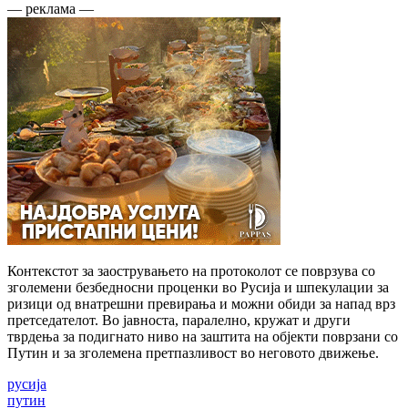
— реклама —
Контекстот за заострувањето на протоколот се поврзува со
зголемени безбедносни проценки во Русија и шпекулации за
ризици од внатрешни превирања и можни обиди за напад врз
претседателот. Во јавноста, паралелно, кружат и други
тврдења за подигнато ниво на заштита на објекти поврзани со
Путин и за зголемена претпазливост во неговото движење.
русија
путин