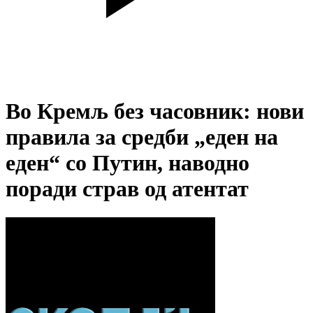
Во Кремљ без часовник: нови
правила за средби „еден на
еден“ со Путин, наводно
поради страв од атентат