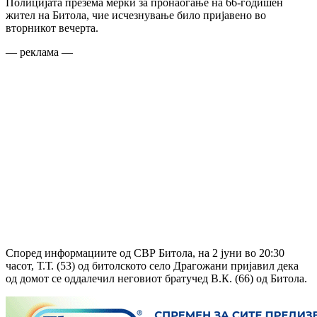
Полицијата презема мерки за пронаоѓање на 66-годишен
жител на Битола, чие исчезнување било пријавено во
вторникот вечерта.
— реклама —
Според информациите од СВР Битола, на 2 јуни во 20:30
часот, Т.Т. (53) од битолското село Драгожани пријавил дека
од домот се оддалечил неговиот братучед В.К. (66) од Битола.