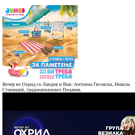
Вечер во Охрид со Ландов и Вик: Антониа Гиговска, Никола
Станишиќ, градоначалникот Пецаков,