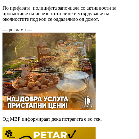
По пријавата, полицијата започнала со активности за
пронаоѓање на исчезнатото лице и утврдување на
околностите под кои се оддалечило од домот.
— реклама —
Од МВР информираат дека потрагата е во тек.