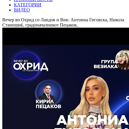
КАТЕГОРИИ
ВИДЕО
Вечер во Охрид со Ландов и Вик: Антониа Гиговска, Никола
Станишиќ, градоначалникот Пецаков,