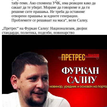
табу-теми. Ако спомнеш УЧК, има реакции како да
сакаат да те убијат. Мораме да говориме и да ги
решиме сите прашања. Не треба да оставиме
отворени прашања за идните генерации.
Проблемите се решаваат на маса“, вели Салиу.
„Претрес“ на Фуркан Салиу: Национализам, двојни
стандарди, политика, поделби, новинарство