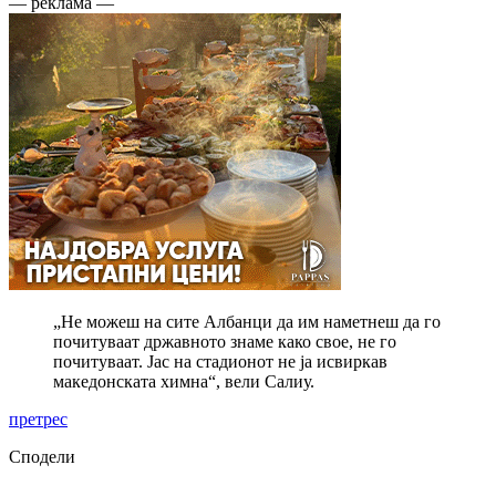
— реклама —
„Не можеш на сите Албанци да им наметнеш да го
почитуваат државното знаме како свое, не го
почитуваат. Јас на стадионот не ја исвиркав
македонската химна“, вели Салиу.
претрес
Сподели