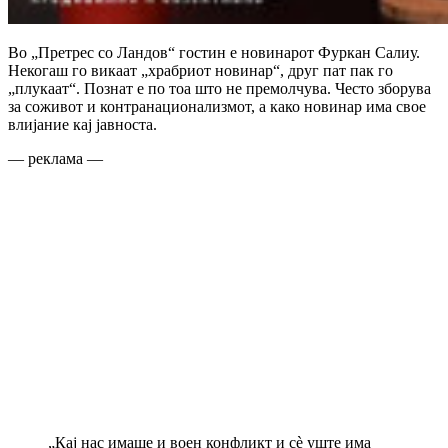
Во „Претрес со Ландов“ гостин е новинарот Фуркан Салиу.
Некогаш го викаат „храбриот новинар“, друг пат пак го
„плукаат“. Познат е по тоа што не премолчува. Често зборува
за соживот и контранационализмот, а како новинар има свое
влијание кај јавноста.
— реклама —
„Кај нас имаше и воен конфликт и сè уште има