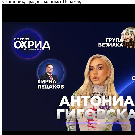
Станишиќ, градоначалникот Пецаков,