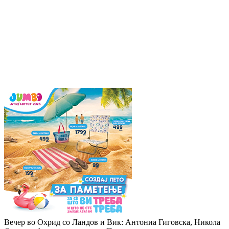
Вечер во Охрид со Ландов и Вик: Антониа Гиговска, Никола