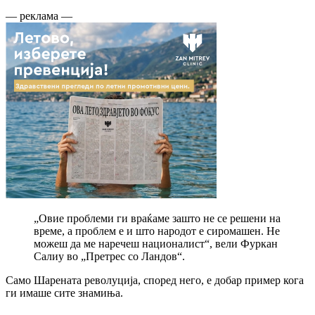
— реклама —
„Овие проблеми ги враќаме зашто не се решени на
време, а проблем е и што народот е сиромашен. Не
можеш да ме наречеш националист“, вели Фуркан
Салиу во „Претрес со Ландов“.
Само Шарената револуција, според него, е добар пример кога
ги имаше сите знамиња.