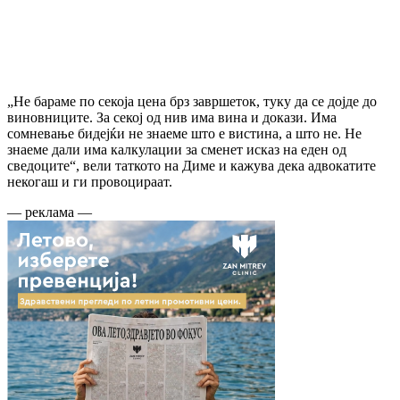
„Не бараме по секоја цена брз завршеток, туку да се дојде до
виновниците. За секој од нив има вина и докази. Има
сомневање бидејќи не знаеме што е вистина, а што не. Не
знаеме дали има калкулации за сменет исказ на еден од
сведоците“, вели таткото на Диме и кажува дека адвокатите
некогаш и ги провоцираат.
— реклама —