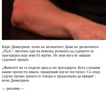
Кире Димитриев, татко на загинатиот Диме во дискотеката
„Пулс“, месечно оди на неколку рочишта од судењето за
трагедијата која зема 63 жртви. Не знае кога ќе заврши
судскиот процес.
„Животот ни се подели пред и по трагедијата. Кога слушаме
какви пропусти имало, прашуваме кој не постапил. Со секој
судски процес раната се отвора и продолжува да крвари“,
вели Димитриев.
— реклама —