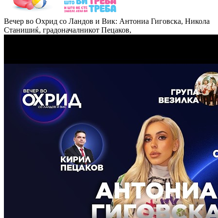
Вечер во Охрид со Ландов и Вик: Антониа Гиговска, Никола
Станишиќ, градоначалникот Пецаков,