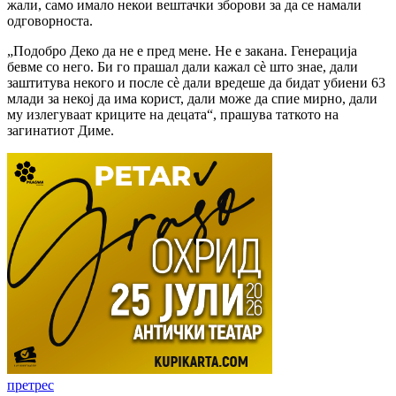
жали, само имало некои вештачки зборови за да се намали
одговорноста.
„Подобро Деко да не е пред мене. Не е закана. Генерација
бевме со него. Би го прашал дали кажал сè што знае, дали
заштитува некого и после сè дали вредеше да бидат убиени 63
млади за некој да има корист, дали може да спие мирно, дали
му излегуваат криците на децата“, прашува таткото на
загинатиот Диме.
претрес