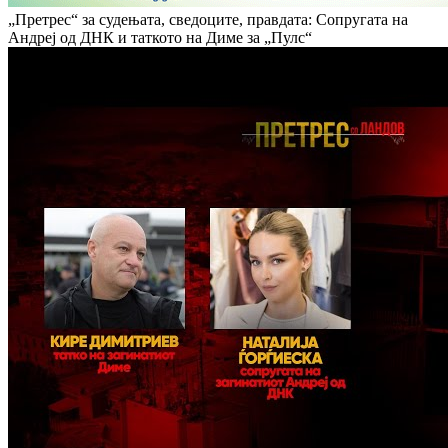
„Претрес“ за судењата, сведоците, правдата: Сопругата на
Андреј од ДНК и таткото на Диме за „Пулс“