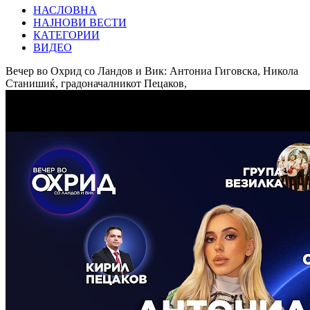
НАСЛОВНА
НАЈНОВИ ВЕСТИ
КАТЕГОРИИ
ВИДЕО
Вечер во Охрид со Ландов и Вик: Антониа Гиговска, Никола
Станишиќ, градоначалникот Пецаков,