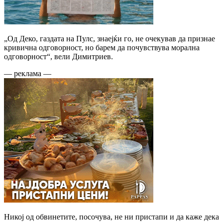
„Од Деко, газдата на Пулс, знаејќи го, не очекував да признае
кривична одговорност, но барем да почувствува морална
одговорност“, вели Димитриев.
— реклама —
Никој од обвинетите, посочува, не ни пристапи и да каже дека