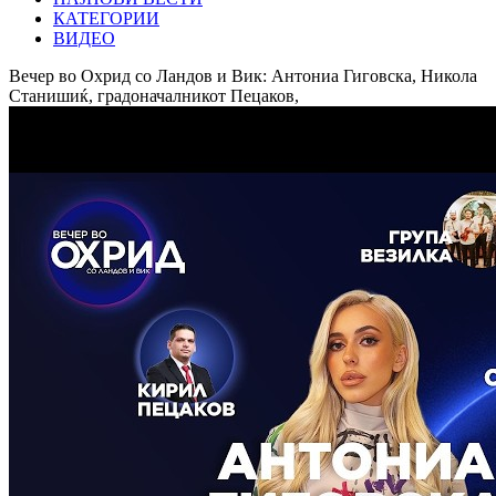
КАТЕГОРИИ
ВИДЕО
Вечер во Охрид со Ландов и Вик: Антониа Гиговска, Никола
Станишиќ, градоначалникот Пецаков,