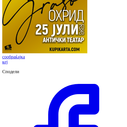
сообраќајка
кеј
Сподели