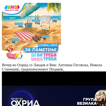
Вечер во Охрид со Ландов и Вик: Антониа Гиговска, Никола
Станишиќ, градоначалникот Пецаков,