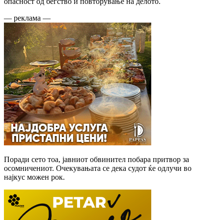
опасност од бегство и повторување на делото.
— реклама —
Поради сето тоа, јавниот обвинител побара притвор за
осомничениот. Очекувањата се дека судот ќе одлучи во
најкус можен рок.