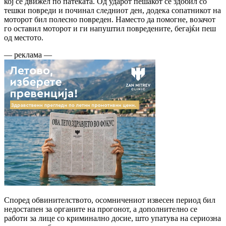
кој се движел по патеката. Од ударот пешакот се здобил со
тешки повреди и починал следниот ден, додека сопатникот на
моторот бил полесно повреден. Наместо да помогне, возачот
го оставил моторот и ги напуштил повредените, бегајќи пеш
од местото.
— реклама —
Според обвинителството, осомничениот извесен период бил
недостапен за органите на прогонот, а дополнително се
работи за лице со криминално досие, што упатува на сериозна