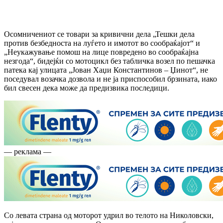
Осомничениот се товари за кривични дела „Тешки дела
против безбедноста на луѓето и имотот во сообраќајот“ и
„Неукажување помош на лице повредено во сообраќајна
незгода“, бидејќи со мотоцикл без табличка возел по пешачка
патека кај улицата „Јован Хаџи Константинов – Џинот“, не
поседувал возачка дозвола и не ја приспособил брзината, иако
бил свесен дека може да предизвика последици.
— реклама —
Со левата страна од моторот удрил во телото на Николовски,