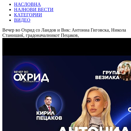
НАСЛОВНА
НАЈНОВИ ВЕСТИ
КАТЕГОРИИ
ВИДЕО
Вечер во Охрид со Ландов и Вик: Антониа Гиговска, Никола
Станишиќ, градоначалникот Пецаков,