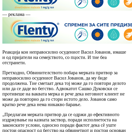
— реклама —
Реакција кон неправосилно осудениот Васил Јованов, имаше
и од пријатели на семејството, со пцости. И тие беа
отстранети.
Претходно, Обвинителството побара мерката притвор за
неправосилно осудениот Васил Јованов, да му биде
продолжена. Тие сметаат дека тој може да го повтори делото
или да се даде во бегство. Адвокатот Сашко Дуковски се
противеше на ваквата мерка и рече дека неговиот клиент не
може да повторно да го стори истото дело. Јованов само
кратко рече дека нема никакво барање.
„Предлагам мерката притвор да се одржи до ефективното
издржување на казната заствор, поради исполнетоста на
законските услови, односно поради фактот дека сѐ уште
постои опасност од бегство на обвинетиот и постои основан