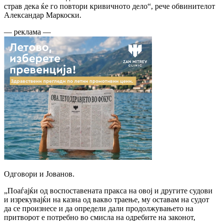
страв дека ќе го повтори кривичното дело“, рече обвинителот
Александар Маркоски.
— реклама —
Одговори и Јованов.
„Поаѓајќи од воспоставената пракса на овој и другите судови
и изрекувајќи на казна од вакво траење, му оставам на судот
да се произнесе и да определи дали продолжувањето на
притворот е потребно во смисла на одребите на законот,