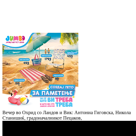
Вечер во Охрид со Ландов и Вик: Антониа Гиговска, Никола
Станишиќ, градоначалникот Пецаков,