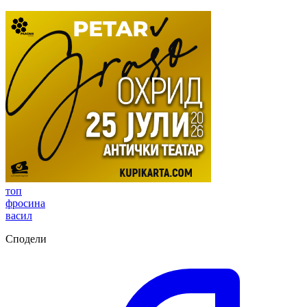
топ
фросина
васил
Сподели