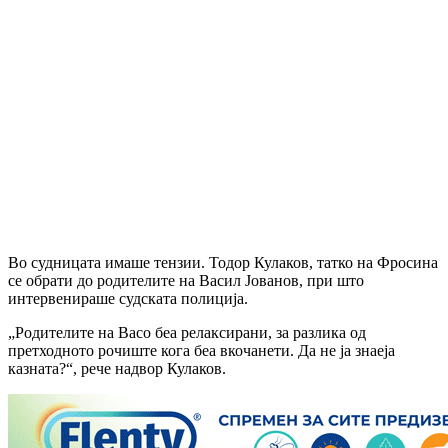
Во судницата имаше тензии. Тодор Кулаков, татко на Фросина
се обрати до родителите на Васил Јованов, при што
интервенираше судската полиција.
„Родителите на Васо беа релаксирани, за разлика од
претходното рочиште кога беа вкочанети. Да не ја знаеја
казната?“, рече надвор Кулаков.