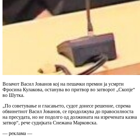
Возачот Васил Јованов кој на пешачки премин ја усмрти
Фросина Кулакова, останува во притвор во затворот „Скопје“
во Шутка.
„По советување и гласањето, судот донесе решение, спрема
обвинетиот Васил Јованов, се продолжува до правосилноста
на пресудата, но не подолго од должината на изречената казна
затвор“, рече судијката Снежана Марковска.
— реклама —