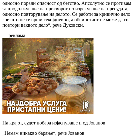
односно поради опасност од бегство. Апсолутно се противам
за продолжување на притворот по изрекување на пресудата,
односно повторување на делото. Се работи за кривично дело
кое што не се врши секојдневно, а обвинетиот не може да го
повтори ваквото дело“, рече Дуковски.
— реклама —
На крајот, судот побара изјаснување и од Јованов.
„Немам никакво барање“, рече Јованов.