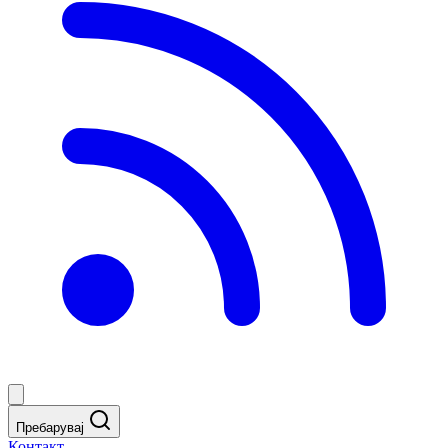
Пребарувај
Контакт