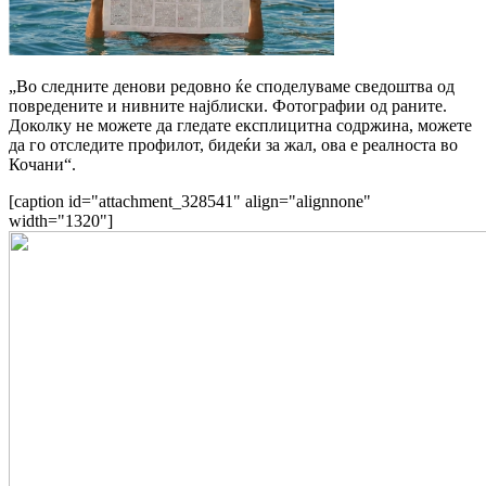
„Во следните денови редовно ќе споделуваме сведоштва од
повредените и нивните најблиски. Фотографии од раните.
Доколку не можете да гледате експлицитна содржина, можете
да го отследите профилот, бидеќи за жал, ова е реалноста во
Кочани“.
[caption id="attachment_328541" align="alignnone"
width="1320"]