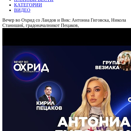
КАТЕГОРИИ
ВИДЕО
Вечер во Охрид со Ландов и Вик: Антониа Гиговска, Никола
Станишиќ, градоначалникот Пецаков,