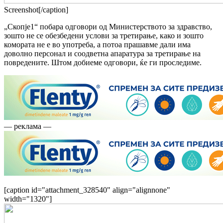
Screenshot[/caption]
„Скопје1“ побара одговори од Министерството за здравство,
зошто не се обезбедени услови за третирање, како и зошто
комората не е во употреба, а потоа прашавме дали има
доволно персонал и соодветна апаратура за третирање на
повредените. Штом добиеме одговори, ќе ги проследиме.
— реклама —
[caption id="attachment_328540" align="alignnone"
width="1320"]