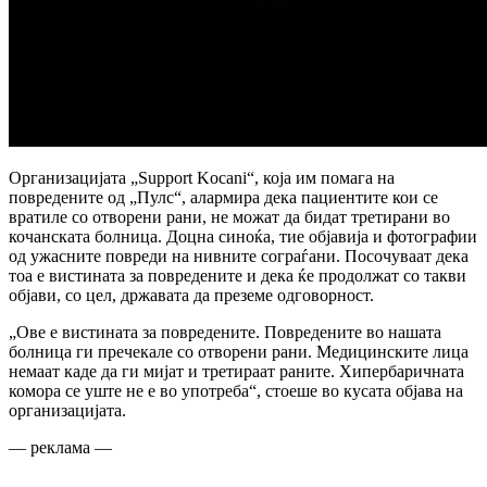
Организацијата „Support Kocani“, која им помага на
повредените од „Пулс“, алармира дека пациентите кои се
вратиле со отворени рани, не можат да бидат третирани во
кочанската болница. Доцна синоќа, тие објавија и фотографии
од ужасните повреди на нивните сограѓани. Посочуваат дека
тоа е вистината за повредените и дека ќе продолжат со такви
објави, со цел, државата да преземе одговорност.
„Ове е вистината за повредените. Повредените во нашата
болница ги пречекале со отворени рани. Медицинските лица
немаат каде да ги мијат и третираат раните. Хипербаричната
комора се уште не е во употреба“, стоеше во кусата објава на
организацијата.
— реклама —