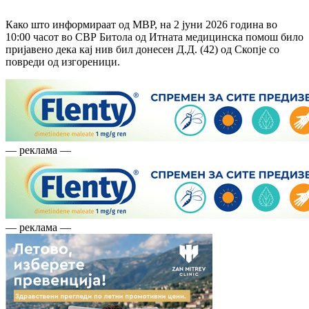
Како што информираат од МВР, на 2 јуни 2026 година во
10:00 часот во СВР Битола од Итната медицинска помош било
пријавено дека кај нив бил донесен Д.Д. (42) од Скопје со
повреди од изгореници.
— реклама —
— реклама —