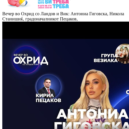
Вечер во Охрид со Ландов и Вик: Антониа Гиговска, Никола
Станишиќ, градоначалникот Пецаков,