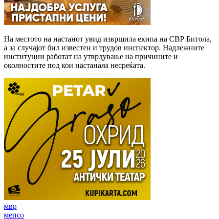
На местото на настанот увид извршила екипа на СВР Битола,
а за случајот бил известен и трудов инспектор. Надлежните
институции работат на утврдување на причините и
околностите под кои настанала несреќата.
мвр
мепсо