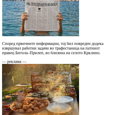
Според првичните информации, тој бил повреден додека
извршувал работни задачи во трафостаница на патниот
правец Битола–Прилеп, во близина на селото Крклино.
— реклама —