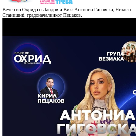
Вечер во Охрид со Ландов и Вик: Антониа Гиговска, Никола
Станишиќ, градоначалникот Пецаков,