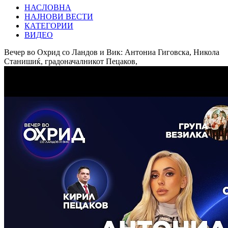
НАСЛОВНА
НАЈНОВИ ВЕСТИ
КАТЕГОРИИ
ВИДЕО
Вечер во Охрид со Ландов и Вик: Антониа Гиговска, Никола
Станишиќ, градоначалникот Пецаков,