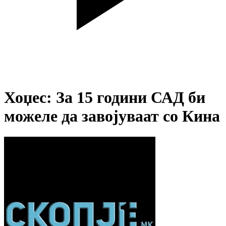
Хоџес: За 15 години САД би
можеле да завојуваат со Кина