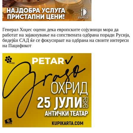
Генерал Хоџес оцени дека европските сојузници мора да
работат на зајакнување на сопствената одбрана поради Русија,
бидејќи САД ќе се фокусираат на одбрана на своите интереси
на Пацификот