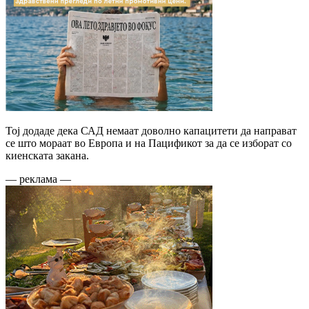
Тој додаде дека САД немаат доволно капацитети да направат
се што мораат во Европа и на Пацификот за да се изборат со
киенската закана.
— реклама —