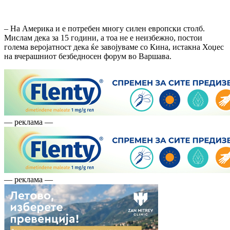
– На Америка и е потребен многу силен европски столб.
Мислам дека за 15 години, а тоа не е неизбежно, постои
голема веројатност дека ќе завојуваме со Кина, истакна Хоџес
на вчерашниот безбедносен форум во Варшава.
— реклама —
— реклама —