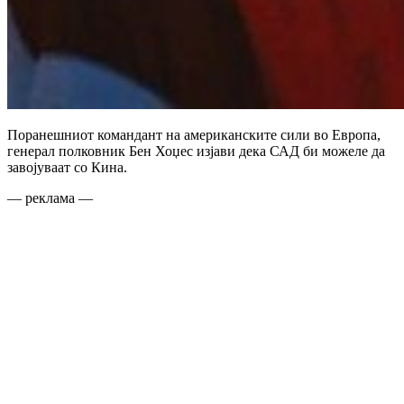
Поранешниот командант на американските сили во Европа,
генерал полковник Бен Хоџес изјави дека САД би можеле да
завојуваат со Кина.
— реклама —