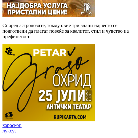
Според астролозите, токму овие три знаци најчесто се
подготвени да платат повеќе за квалитет, стил и чувство на
префинетост.
хороскоп
луксуз