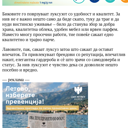
Биковите го поврзуваат луксузот со удобност и квалитет. За
нив не е важно нешто само да биде скапо, туку да трае и да
нуди вистинско уживање – било да станува збор за добра
храна, квалитетна облека, удобен мебел или врвен парфем.
Наместо многу просечни работи, тие повеќе сакаат едно
квалитетно и трајно парче.
Лавовите, пак, сакаат луксуз затоа што сакаат да остават
впечаток. Ги привлекуваат брендови со репутација, впечатлив
накит, елегантна гардероба и сè што зрачи со самодоверба и
статус. За нив луксузот е чувство дека си дозволиле нешто
посебно и вредно.
— реклама —