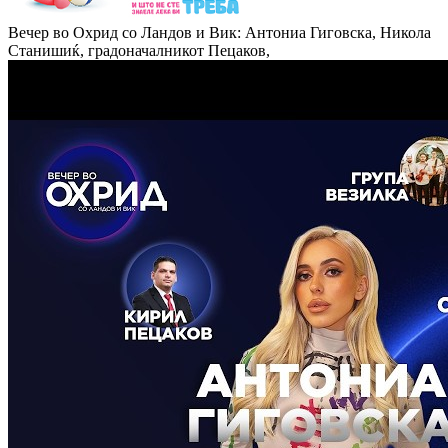
Вечер во Охрид со Ландов и Вик: Антониа Гиговска, Никола
Станишиќ, градоначалникот Пецаков,