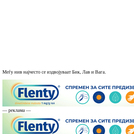
Меѓу нив најчесто се издвојуваат Бик, Лав и Вага.
— реклама —