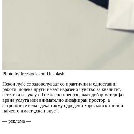
Photo by freestocks on Unsplash
Некои луѓе се задоволуваат со практични и едноставни
работи, додека други имаат изразено чувство за квалитет,
естетика и луксуз. Тие лесно препознаваат добар материјал,
врвна услуга или внимателно дизајниран простор, а
астролозите велат дека токму одредени хороскопски знаци
најчесто имаат „скап вкус“.
— реклама —