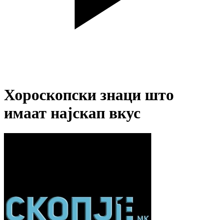
Хороскопски знаци што
имаат најскап вкус