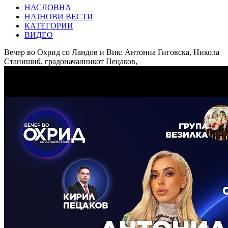
НАСЛОВНА
НАЈНОВИ ВЕСТИ
КАТЕГОРИИ
ВИДЕО
Вечер во Охрид со Ландов и Вик: Антониа Гиговска, Никола
Станишиќ, градоначалникот Пецаков,