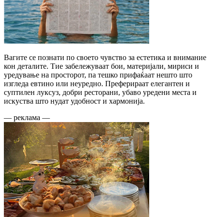
Вагите се познати по своето чувство за естетика и внимание
кон деталите. Тие забележуваат бои, материјали, мириси и
уредување на просторот, па тешко прифаќаат нешто што
изгледа евтино или неуредно. Преферираат елегантен и
суптилен луксуз, добри ресторани, убаво уредени места и
искуства што нудат удобност и хармонија.
— реклама —