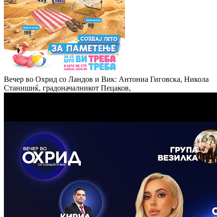
Вечер во Охрид со Ландов и Вик: Антониа Гиговска, Никола
Станишиќ, градоначалникот Пецаков,