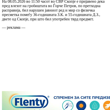
На 08.05.2026 во 11:50 часот во СВР Скопје е пријавено дека
пред влезот на гробиштата во Ѓорче Петров, по претходна
расправија, бил нарушен јавниот ред и мир со физичка
пресметка помеѓу 36-годишната З.К. и 55-годишната Д.З.,
двете од Скопје, при што бил употребен тврд предмет.
— реклама —