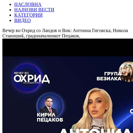
НАСЛОВНА
НАЈНОВИ ВЕСТИ
КАТЕГОРИИ
ВИДЕО
Вечер во Охрид со Ландов и Вик: Антониа Гиговска, Никола
Станишиќ, градоначалникот Пецаков,