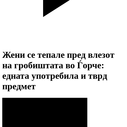
Жени се тепале пред влезот
на гробиштата во Ѓорче:
едната употребила и тврд
предмет