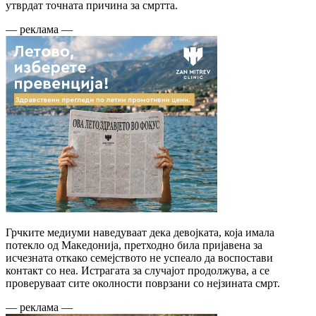
утврдат точната причина за смртта.
— реклама —
Грчките медиуми наведуваат дека девојката, која имала
потекло од Македонија, претходно била пријавена за
исчезната откако семејството не успеало да воспостави
контакт со неа. Истрагата за случајот продолжува, а се
проверуваат сите околности поврзани со нејзината смрт.
— реклама —