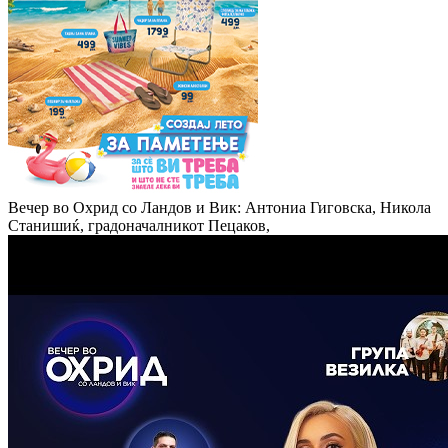
Вечер во Охрид со Ландов и Вик: Антониа Гиговска, Никола
Станишиќ, градоначалникот Пецаков,