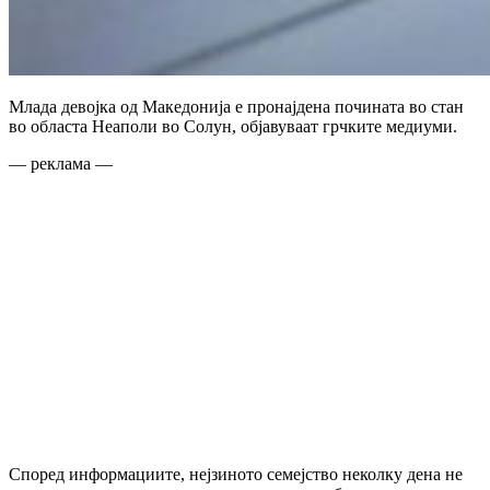
Млада девојка од Македонија е пронајдена почината во стан
во областа Неаполи во Солун, објавуваат грчките медиуми.
— реклама —
Според информациите, нејзиното семејство неколку дена не