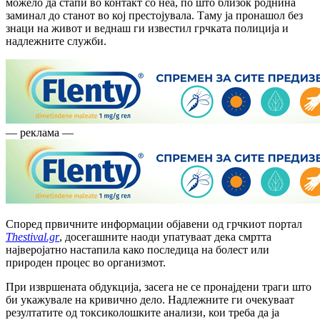
можело да стапи во контакт со неа, по што близок роднина
заминал до станот во кој престојувала. Таму ја пронашол без
знаци на живот и веднаш ги известил грчката полиција и
надлежните служби.
— реклама —
Според првичните информации објавени од грчкиот портал
Thestival.gr
, досегашните наоди упатуваат дека смртта
најверојатно настапила како последица на болест или
природен процес во организмот.
При извршената обдукција, засега не се пронајдени траги што
би укажувале на кривично дело. Надлежните ги очекуваат
резултатите од токсиколошките анализи, кои треба да ја