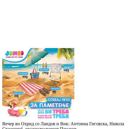
Вечер во Охрид со Ландов и Вик: Антониа Гиговска, Никола
Станишиќ, градоначалникот Пецаков,