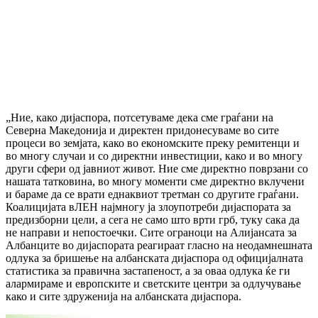
„Ние, како дијаспора, потсетуваме дека сме граѓани на
Северна Македонија и директен придонесуваме во сите
процеси во земјата, како во економските преку ремитенци и
во многу случаи и со директни инвестиции, како и во многу
други сфери од јавниот живот. Ние сме директно поврзани со
нашата татковина, во многу моменти сме директно вклучени
и бараме да се врати еднаквиот третман со другите граѓани.
Коалицијата вЛЕН најмногу ја злоупотреби дијаспората за
предизборни цели, а сега не само што врти грб, туку сака да
не направи и непостоечки. Сите ограноци на Алијансата за
Албанците во дијаспората реагираат гласно на неодамнешната
одлука за бришење на албанската дијаспора од официјалната
статистика за правична застапеност, а за оваа одлука ќе ги
алармираме и европските и светските центри за одлучување
како и сите здруженија на албанската дијаспора.