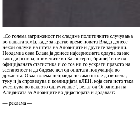
„Со голема загриженост ги следиме политичките случувања
во нашата земја, каде за кратко време новата Влада донесе
некои одлуки на штета на Албанците и другите заедници.
Неодамна оваа Влада ја донесе најсериозната одлука за нас
како дијаспора, промените во Балансерот, бришејќи не од
официјалната статистика и со тоа ни го ускрати правото на
застапеност и да бидеме дел од општата популација во
државата. Оваа голема неправда не само што е дозволена,
туку и ја спроведува и коалицијата вЛЕН, која сега исто така
учествува во ваквото одлучување“, велат од Ограноци на
Алијансата за Албанците во дијаспората и додаваат:
— реклама —