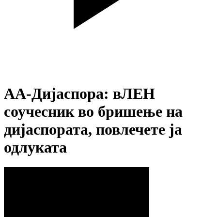
АА-Дијаспора: вЛЕН
соучесник во бришење на
дијаспората, повлечете ја
одлуката