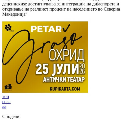
деценискиѕе достигнувања за интеграција на дијаспората и
откривање на реалниот процент на населението во Северна
Македонија“.
топ
села
аа
Сподели