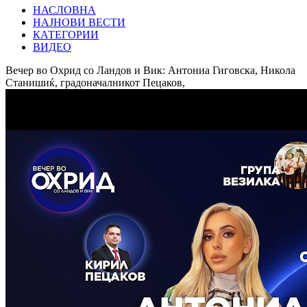
НАСЛОВНА
НАЈНОВИ ВЕСТИ
КАТЕГОРИИ
ВИДЕО
Вечер во Охрид со Ландов и Вик: Антониа Гиговска, Никола
Станишиќ, градоначалникот Пецаков,