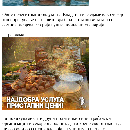
Овие нелегитимни одлуки на Владата ги гледаме како чекор
кон спречување на нашето враќање во татковината и се
сомневаме дека се кријат уште поопасни сценарија.
— реклама —
Ги повикуваме сите други политички сили, граѓански
организации и секој сонародник да го крене својот глас и да
не дозволи оваа неправда која ги уништува над две