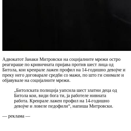
Адвокатот Јанаки Митровски на социјалните мрежи остро
реагираше по кривичната пријава против шест лица од
Битола, кои креирале лажен профил на 14-годишно девојче и
преку него договарале средби со мажи, по што ги снимале и
објавувале на социјалните мрежи.
„Битолската полиција уапсила шест златни деца од
Битола кои, види бога ти, ја работеле нивната
работа. Креирале лажен профил на 14-годишно
девојче и ловеле педофили“, напиша Митровски.
— реклама —