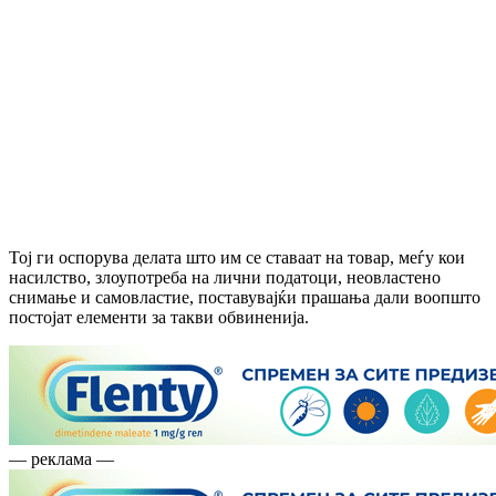
Тој ги оспорува делата што им се ставаат на товар, меѓу кои
насилство, злоупотреба на лични податоци, неовластено
снимање и самовластие, поставувајќи прашања дали воопшто
постојат елементи за такви обвиненија.
— реклама —