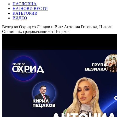
НАСЛОВНА
НАЈНОВИ ВЕСТИ
КАТЕГОРИИ
ВИДЕО
Вечер во Охрид со Ландов и Вик: Антониа Гиговска, Никола
Станишиќ, градоначалникот Пецаков,