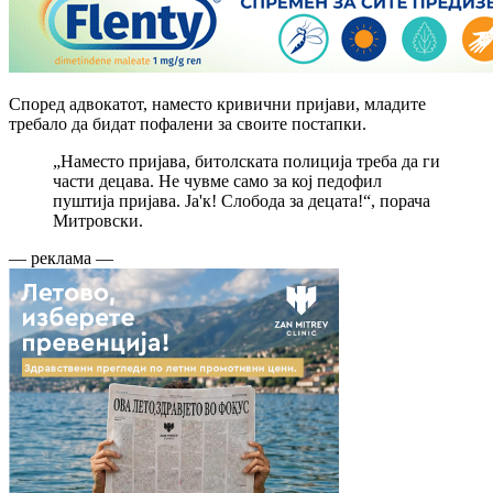
Според адвокатот, наместо кривични пријави, младите
требало да бидат пофалени за своите постапки.
„Наместо пријава, битолската полиција треба да ги
части децава. Не чувме само за кој педофил
пуштија пријава. Ја'к! Слобода за децата!“, порача
Митровски.
— реклама —