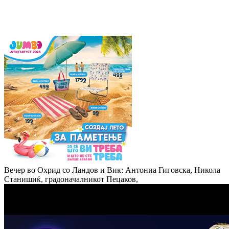
Вечер во Охрид со Ландов и Вик: Антониа Гиговска, Никола
Станишиќ, градоначалникот Пецаков,