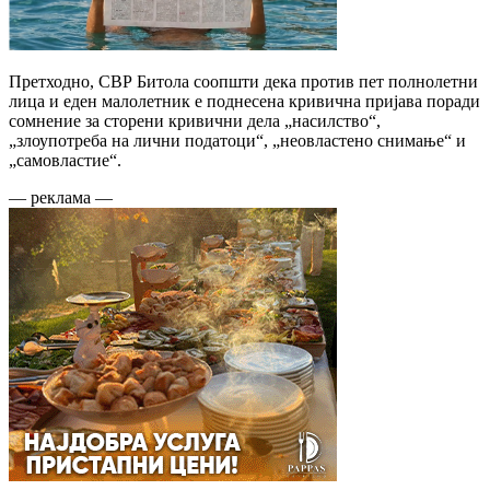
Претходно, СВР Битола соопшти дека против пет полнолетни
лица и еден малолетник е поднесена кривична пријава поради
сомнение за сторени кривични дела „насилство“,
„злоупотреба на лични податоци“, „неовластено снимање“ и
„самовластие“.
— реклама —