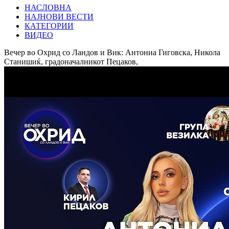
НАСЛОВНА
НАЈНОВИ ВЕСТИ
КАТЕГОРИИ
ВИДЕО
Вечер во Охрид со Ландов и Вик: Антониа Гиговска, Никола
Станишиќ, градоначалникот Пецаков,