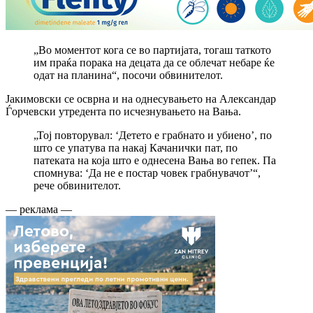
„Во моментот кога се во партијата, тогаш таткото
им праќа порака на децата да се облечат небаре ќе
одат на планина“, посочи обвинителот.
Јакимовски се осврна и на однесувањето на Александар
Ѓорчевски утредента по исчезнувањето на Вања.
„Тој повторувал: ‘Детето е грабнато и убиено’, по
што се упатува па накај Качанички пат, по
патеката на која што е однесена Вања во гепек. Па
спомнува: ‘Да не е постар човек грабнувачот’“,
рече обвинителот.
— реклама —