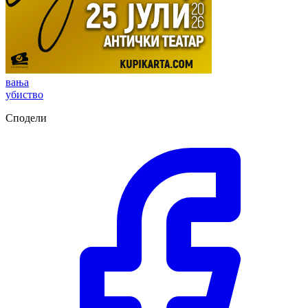
вања
убиство
Сподели