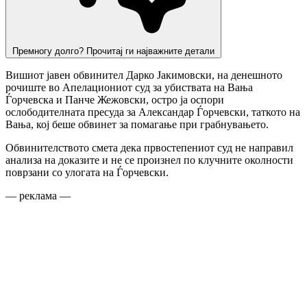
Премногу долго? Прочитај ги најважните детали
Вишиот јавен обвинител Дарко Јакимовски, на денешното
рочиште во Апелациониот суд за убиствата на Вања
Ѓорчевска и Панче Жежовски, остро ја оспори
ослободителната пресуда за Александар Ѓорчевски, таткото на
Вања, кој беше обвинет за помагање при грабнувањето.
Обвинителството смета дека првостепениот суд не направил
анализа на доказите и не се произнел по клучните околности
поврзани со улогата на Ѓорчевски.
— реклама —