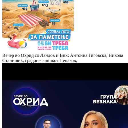
Вечер во Охрид со Ландов и Вик: Антониа Гиговска, Никола
Станишиќ, градоначалникот Пецаков,