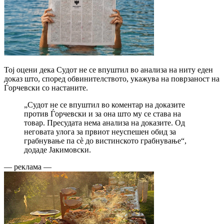
Тој оцени дека Судот не се впуштил во анализа на ниту еден
доказ што, според обвинителството, укажува на поврзаност на
Ѓорчевски со настаните.
„Судот не се впуштил во коментар на доказите
против Ѓорчевски и за она што му се става на
товар. Пресудата нема анализа на доказите. Од
неговата улога за првиот неуспешен обид за
грабнување па сè до вистинското грабнување“,
додаде Јакимовски.
— реклама —