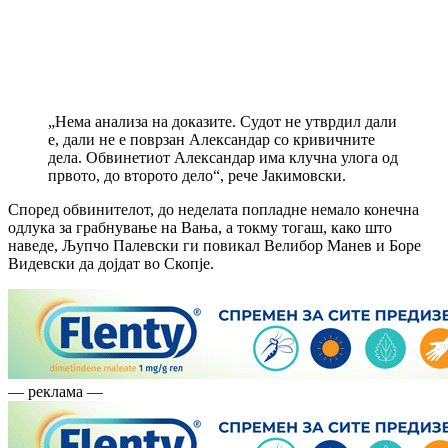
„Нема анализа на доказите. Судот не утврдил дали
е, дали не е поврзан Александар со кривичните
дела. Обвинетиот Александар има клучна улога од
првото, до второто дело“, рече Јакимовски.
Според обвинителот, до неделата попладне немало конечна
одлука за грабнување на Вања, а токму тогаш, како што
наведе, Љупчо Палевски ги повикал Велибор Манев и Боре
Видевски да дојдат во Скопје.
— реклама —