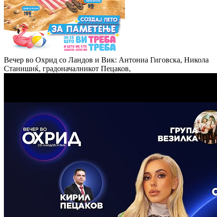
Вечер во Охрид со Ландов и Вик: Антониа Гиговска, Никола
Станишиќ, градоначалникот Пецаков,