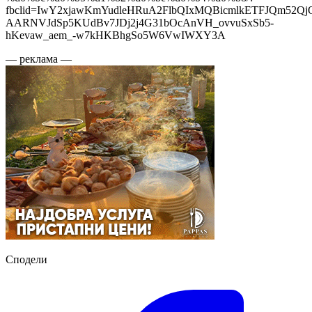
fbclid=IwY2xjawKmYudleHRuA2FlbQIxMQBicmlkETFJQm52Q
AARNVJdSp5KUdBv7JDj2j4G31bOcAnVH_ovvuSxSb5-
hKevaw_aem_-w7kHKBhgSo5W6VwIWXY3A
— реклама —
Сподели