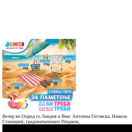
Вечер во Охрид со Ландов и Вик: Антониа Гиговска, Никола
Станишиќ, градоначалникот Пецаков,