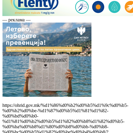
— реклама —
https://ohrid.gov.mk/%d1%86%d0%b2%d0%b5%d1%9c%d0%b5-
%d0%b2%d0%be-%d1%87%d0%b5%d1%81%d1%82-
%d0%bd%d0%b0-
%d1%81%d0%b2%d0%b5%d1%82%d0%b8%d1%82%d0%b5-
%d0%ba%d0%b8%d1%80%d0%b8%d0%bb-%d0%b8-
%d0%bc%d0%b5%d1%82%d0%be%d0%b4%d0%b8/?