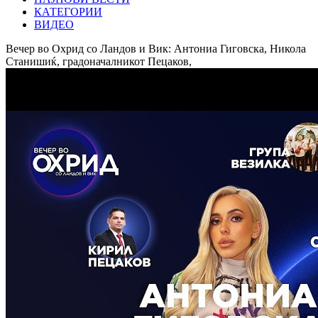
КАТЕГОРИИ
ВИДЕО
Вечер во Охрид со Ландов и Вик: Антониа Гиговска, Никола
Станишиќ, градоначалникот Пецаков,