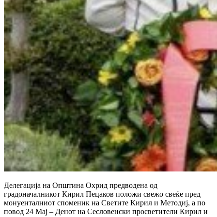
Делегација на Општина Охрид предводена од
градоначалникот Кирил Пецаков положи свежо свеќе пред
монуенталниот споменик на Светите Кирил и Методиј, а по
повод 24 Мај – Денот на Сесловенски просветители Кирил и