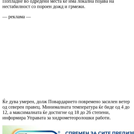
Попладне во одредени места ќе има локална појава на
нестабилност со пороен дожд и грмежи.
— реклама —
Ќе дува умерен, долж Повардарието повремено засилен ветер
од северен правец. Минималната температура ќе биде од 4 до
12, а максималната ќе достигне од 18 до 26 степени,
информира Управата за хидрометеоролошки работи.