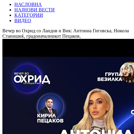
НАСЛОВНА
НАЈНОВИ ВЕСТИ
КАТЕГОРИИ
ВИДЕО
Вечер во Охрид со Ландов и Вик: Антониа Гиговска, Никола
Станишиќ, градоначалникот Пецаков,