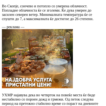
Во Скопје, сончево и потопло со умерена облачност.
Попладне облачноста ќе се зголеми. Ќе дува умерен до
засилен северен ветер. Минималната температура ќе се
спушти до 7, а максималната ќе достигне до 26 степени.
— реклама —
УХМР најавува дека во четврток на повеќе места ќе биде
нестабилно со пороен дожд и грмежи. Од петок следува
период на претежно стабилно време со пораст на дневните