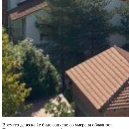
Времето денеска ќе биде сончево со умерена облачност.