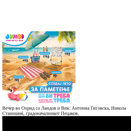
Вечер во Охрид со Ландов и Вик: Антониа Гиговска, Никола
Станишиќ, градоначалникот Пецаков,