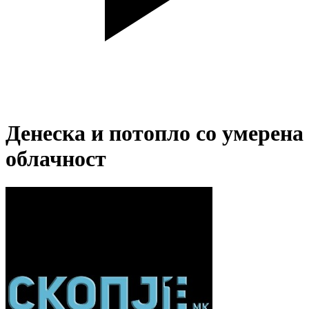
Денеска и потопло со умерена
облачност