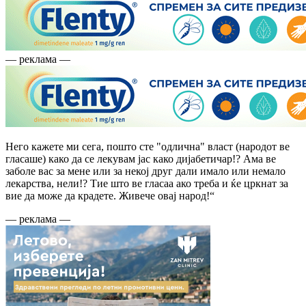
— реклама —
Него кажете ми сега, пошто сте "одлична" власт (народот ве
гласаше) како да се лекувам јас како дијабетичар!? Ама ве
заболе вас за мене или за некој друг дали имало или немало
лекарства, нели!? Тие што ве гласаа ако треба и ќе цркнат за
вие да може да крадете. Живече овај народ!“
— реклама —