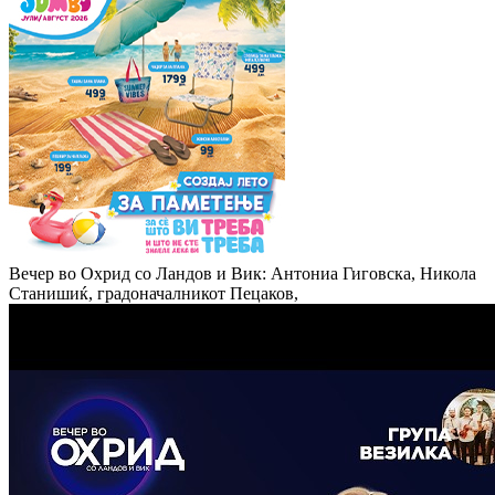
Вечер во Охрид со Ландов и Вик: Антониа Гиговска, Никола
Станишиќ, градоначалникот Пецаков,