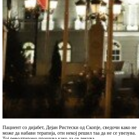
Пациент со дијабет, Дејан Ристески од Скопје, сведочи како не
може да набави терапија, оти некој решил таа да не се увезува.
Тој револтирано прашува како да се лекува.