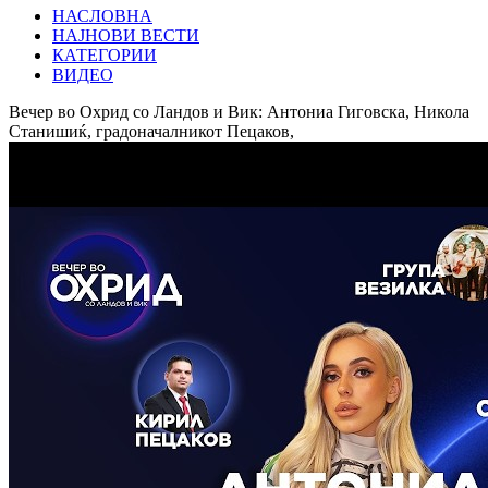
НАСЛОВНА
НАЈНОВИ ВЕСТИ
КАТЕГОРИИ
ВИДЕО
Вечер во Охрид со Ландов и Вик: Антониа Гиговска, Никола
Станишиќ, градоначалникот Пецаков,