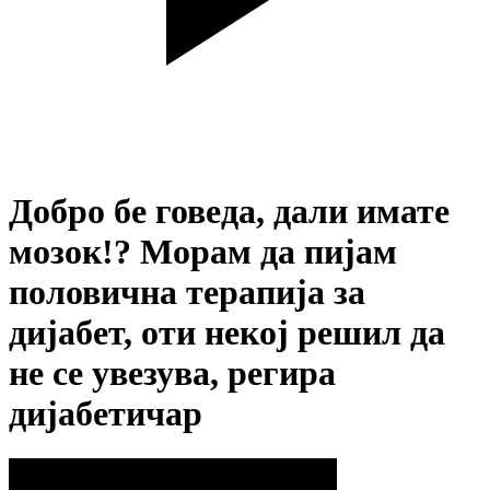
Добро бе говеда, дали имате
мозок!? Морам да пијам
половична терапија за
дијабет, оти некој решил да
не се увезува, регира
дијабетичар