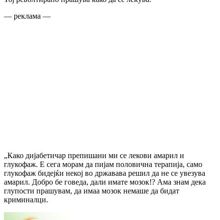
— реклама —
„Како дијабетичар препишани ми се лекови амарил и
глукофаж. Е сега морам да пијам половична терапија, само
глукофаж бидејќи некој во државава решил да не се увезува
амарил. Добро бе говеда, дали имате мозок!? Ама знам дека
глупости прашувам, да имаа мозок немаше да бидат
криминалци.