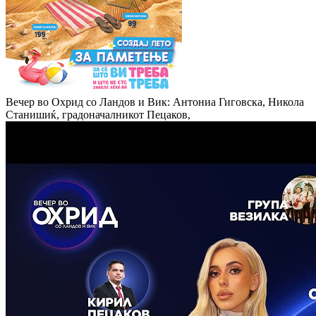
Вечер во Охрид со Ландов и Вик: Антониа Гиговска, Никола
Станишиќ, градоначалникот Пецаков,