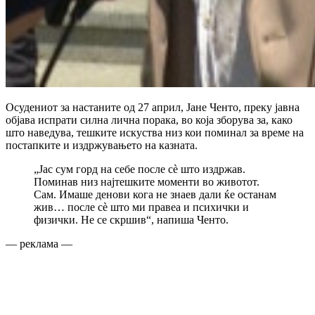
Осудениот за настаните од 27 април, Јане Ченто, преку јавна
објава испрати силна лична порака, во која зборува за, како
што наведува, тешките искуства низ кои поминал за време на
постапките и издржувањето на казната.
„Јас сум горд на себе после сè што издржав.
Поминав низ најтешките моменти во животот.
Сам. Имаше денови кога не знаев дали ќе останам
жив… после сè што ми правеа и психички и
физички. Не се скршив“, напиша Ченто.
— реклама —