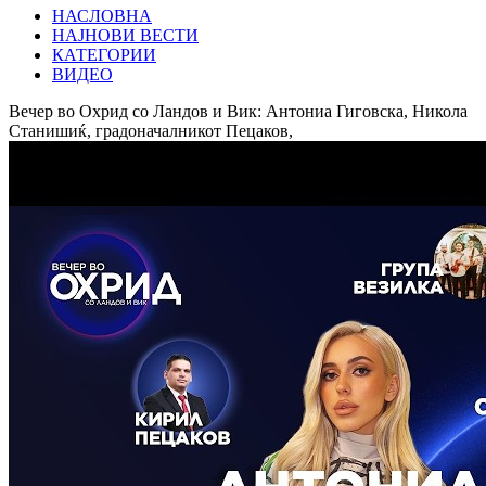
НАСЛОВНА
НАЈНОВИ ВЕСТИ
КАТЕГОРИИ
ВИДЕО
Вечер во Охрид со Ландов и Вик: Антониа Гиговска, Никола
Станишиќ, градоначалникот Пецаков,