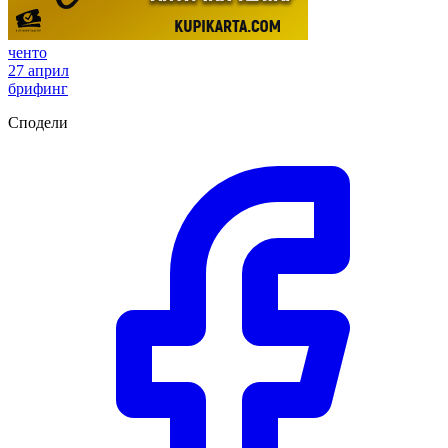
ченто
27 април
брифинг
Сподели