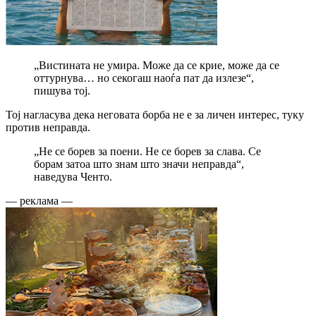
„Вистината не умира. Може да се крие, може да се
оттурнува… но секогаш наоѓа пат да излезе“,
пишува тој.
Тој нагласува дека неговата борба не е за личен интерес, туку
против неправда.
„Не се борев за поени. Не се борев за слава. Се
борам затоа што знам што значи неправда“,
наведува Ченто.
— реклама —