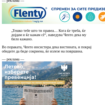
— реклама —
„Тешко тебе што ти правеа… Кога ќе треба, ќе
дојдам и ќе кажам сè“, наведува Ченто дека му
било кажано.
Во пораката, Ченто инсистира дека вистината, и покрај
обидите да биде сокриена, ќе излезе на површина.
— реклама —