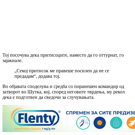
Тој посочува дека притисоците, наместо да го оттурнат, го
зајакнале.
„Секој притисок ме правеше посилен да не се
предадам“, додава тој.
Во објавата споделува и средба со поранешен командир од
затворот во Шутка, кој, според неговите тврдења, му рекол
дека е подготвен да сведочи за случувањата.