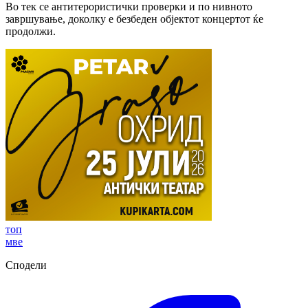
Во тек се антитерористички проверки и по нивното
завршување, доколку е безбеден објектот концертот ќе
продолжи.
топ
мве
Сподели