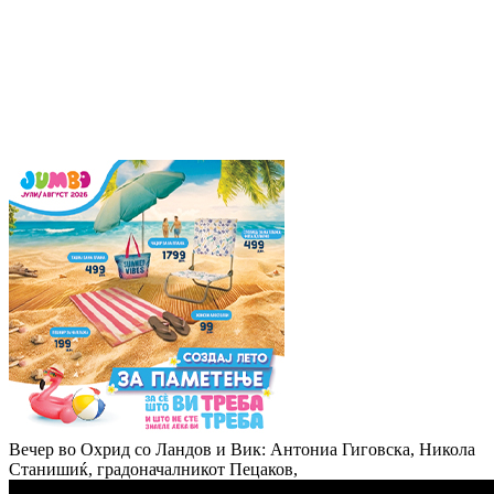
Вечер во Охрид со Ландов и Вик: Антониа Гиговска, Никола
Станишиќ, градоначалникот Пецаков,