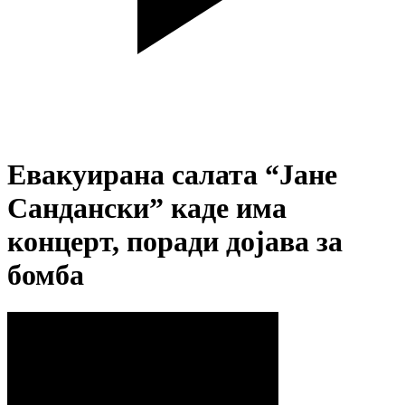
Евакуирана салата “Јане
Сандански” каде има
концерт, поради дојава за
бомба