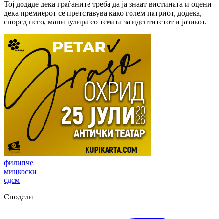
Тој додаде дека граѓаните треба да ја знаат вистината и оцени
дека премиерот се претставува како голем патриот, додека,
според него, манипулира со темата за идентитетот и јазикот.
филипче
мицкоски
сдсм
Сподели