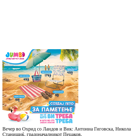
Вечер во Охрид со Ландов и Вик: Антониа Гиговска, Никола
Станишиќ, градоначалникот Пецаков,