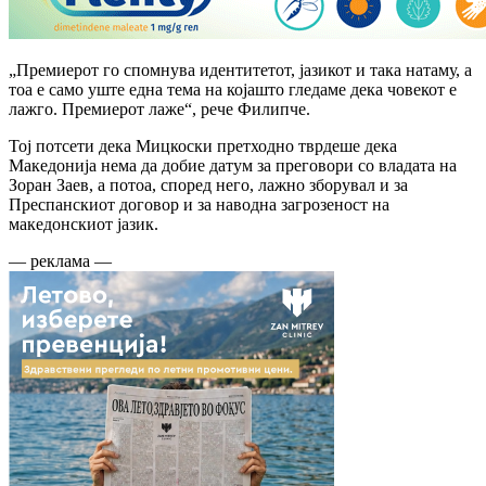
„Премиерот го спомнува идентитетот, јазикот и така натаму, а
тоа е само уште една тема на којашто гледаме дека човекот е
лажго. Премиерот лаже“, рече Филипче.
Тој потсети дека Мицкоски претходно тврдеше дека
Македонија нема да добие датум за преговори со владата на
Зоран Заев, а потоа, според него, лажно зборувал и за
Преспанскиот договор и за наводна загрозеност на
македонскиот јазик.
— реклама —