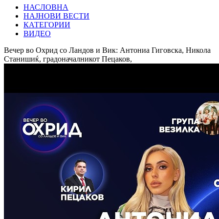
НАСЛОВНА
НАЈНОВИ ВЕСТИ
КАТЕГОРИИ
ВИДЕО
Вечер во Охрид со Ландов и Вик: Антониа Гиговска, Никола
Станишиќ, градоначалникот Пецаков,