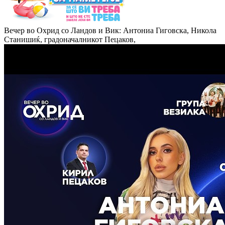
Вечер во Охрид со Ландов и Вик: Антониа Гиговска, Никола
Станишиќ, градоначалникот Пецаков,