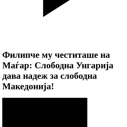
Филипче му честиташе на
Маѓар: Слободна Унгарија
дава надеж за слободна
Македонија!