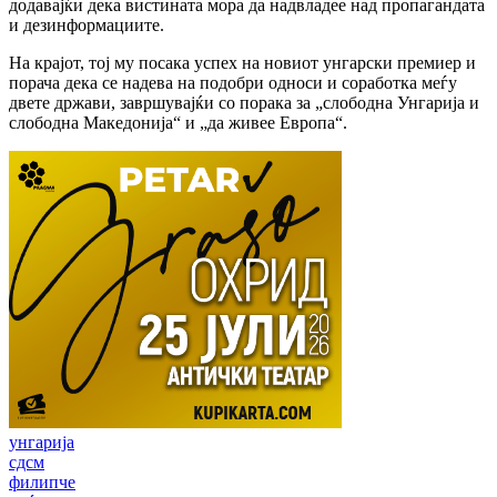
додавајќи дека вистината мора да надвладее над пропагандата
и дезинформациите.
На крајот, тој му посака успех на новиот унгарски премиер и
порача дека се надева на подобри односи и соработка меѓу
двете држави, завршувајќи со порака за „слободна Унгарија и
слободна Македонија“ и „да живее Европа“.
унгарија
сдсм
филипче