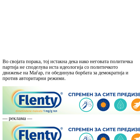
Во својата порака, тој истакна дека иако неговата политичка
партија не споделува иста идеологија со политичкото
движење на Маѓар, ги обединува борбата за демократија и
против авторитарни режими.
— реклама —