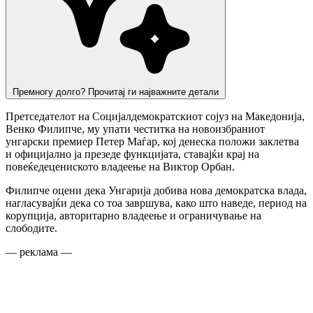
Премногу долго? Прочитај ги најважните детали
Претседателот на Социјалдемократскиот сојуз на Македонија,
Венко Филипче, му упати честитка на новоизбраниот
унгарски премиер Петер Маѓар, кој денеска положи заклетва
и официјално ја презеде функцијата, ставајќи крај на
повеќедецениското владеење на Виктор Орбан.
Филипче оцени дека Унгарија добива нова демократска влада,
нагласувајќи дека со тоа завршува, како што наведе, период на
корупција, авторитарно владеење и ограничување на
слободите.
— реклама —