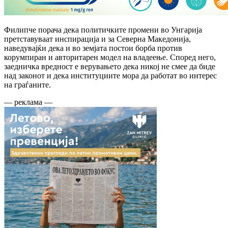
Филипче порача дека политичките промени во Унгарија
претставуваат инспирација и за Северна Македонија,
наведувајќи дека и во земјата постои борба против
корумпиран и авторитарен модел на владеење. Според него,
заедничка вредност е верувањето дека никој не смее да биде
над законот и дека институциите мора да работат во интерес
на граѓаните.
— реклама —