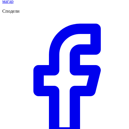
маѓар
Сподели