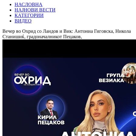
НАСЛОВНА
НАЈНОВИ ВЕСТИ
КАТЕГОРИИ
ВИДЕО
Вечер во Охрид со Ландов и Вик: Антониа Гиговска, Никола
Станишиќ, градоначалникот Пецаков,